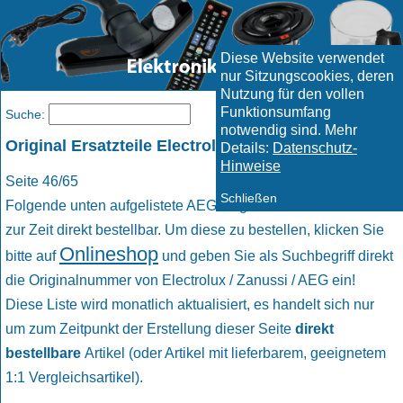
Diese Website verwendet
nur Sitzungscookies, deren
Nutzung für den vollen
Funktionsumfang
Menü
Suche:
notwendig sind. Mehr
Original Ersatzteile Electrolux / Zanussi / AEG
Details:
Datenschutz-
Hinweise
Seite 46/65
Schließen
Folgende unten aufgelistete AEG Original Ersatzteile sind
zur Zeit direkt bestellbar. Um diese zu bestellen, klicken Sie
Onlineshop
bitte auf
und geben Sie als Suchbegriff direkt
die Originalnummer von Electrolux / Zanussi / AEG ein!
Diese Liste wird monatlich aktualisiert, es handelt sich nur
um zum Zeitpunkt der Erstellung dieser Seite
direkt
bestellbare
Artikel (oder Artikel mit lieferbarem, geeignetem
1:1 Vergleichsartikel).