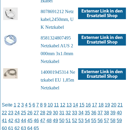
zkabel
8078691212 Netz
kabel,2450mm, U
K Netzkabel
8581324807495
Netzkabel AUS 2
000mm 3x1.0mm
Netzkabel
140001945314 Ne
tzkabel EU 1,85m
Netzkabel
Seite
1
2
3
4
5
6
7
8
9
10
11
12
13
14
15
16
17
18
19
20
21
22
23
24
25
26
27
28
29
30
31
32
33
34
35
36
37
38
39
40
41
42
43
44
45
46
47
48
49
50
51
52
53
54
55
56
57
58
59
60
61
62
63
64
65