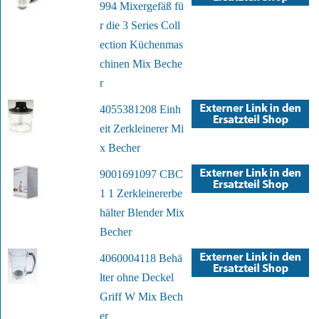
994 Mixergefäß fü
r die 3 Series Coll
ection Küchenmas
chinen Mix Beche
r
4055381208 Einh
eit Zerkleinerer Mi
x Becher
9001691097 CBC
1 1 Zerkleinererbe
hälter Blender Mix
Becher
4060004118 Behä
lter ohne Deckel
Griff W Mix Bech
er