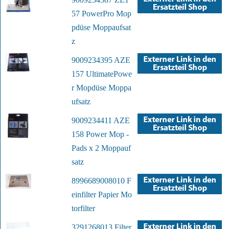
57 PowerPro Mop
pdüse Moppaufsat
z
9009234395 AZE
157 UltimatePowe
r Mopdüse Moppa
ufsatz
9009234411 AZE
158 Power Mop -
Pads x 2 Moppauf
satz
8996689008010 F
einfilter Papier Mo
torfilter
3291268013 Filter