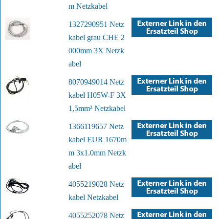
m Netzkabel
1327290951 Netz
kabel grau CHE 2
000mm 3X Netzk
abel
8070949014 Netz
kabel H05W-F 3X
1,5mm² Netzkabel
1366119657 Netz
kabel EUR 1670m
m 3x1.0mm Netzk
abel
4055219028 Netz
kabel Netzkabel
4055252078 Netz