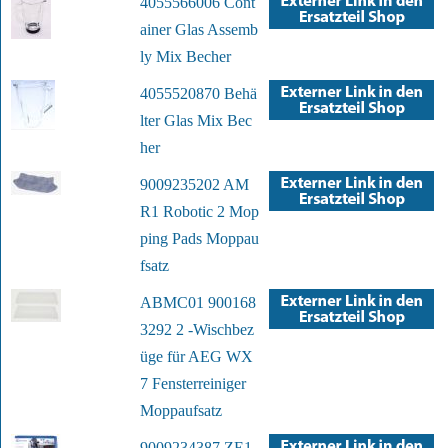
4055566006 Cont
ainer Glas Assemb
ly Mix Becher
4055520870 Behä
lter Glas Mix Bec
her
9009235202 AM
R1 Robotic 2 Mop
ping Pads Moppau
fsatz
ABMC01 900168
3292 2 -Wischbez
üge für AEG WX
7 Fensterreiniger
Moppaufsatz
9009234387 ZE1