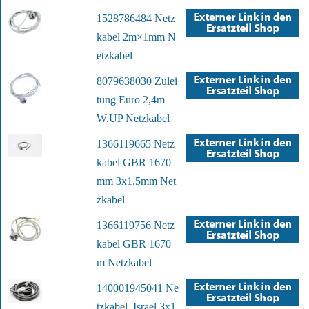
1528786484 Netz
kabel 2m×1mm N
etzkabel
8079638030 Zulei
tung Euro 2,4m
W.UP Netzkabel
1366119665 Netz
kabel GBR 1670
mm 3x1.5mm Net
zkabel
1366119756 Netz
kabel GBR 1670
m Netzkabel
140001945041 Ne
tzkabel, Israel 3x1