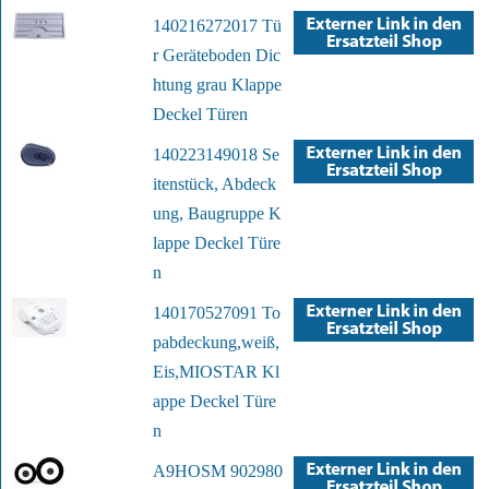
140216272017 Tü
r Geräteboden Dic
htung grau Klappe
Deckel Türen
140223149018 Se
itenstück, Abdeck
ung, Baugruppe K
lappe Deckel Türe
n
140170527091 To
pabdeckung,weiß,
Eis,MIOSTAR Kl
appe Deckel Türe
n
A9HOSM 902980