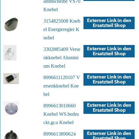
ammscheibe VS70
Knebel
3154825008 Kneb
el Energieregler K
nebel
3302885409 Verse
nkknebel Alumini
um Knebel
8996611120107 V
ersenkknebel Kne
bel
8996613010660
Knebel WS.bedru
ckt.gr.u Knebel
8996613890624