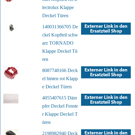
lectrolux Klappe
Deckel Türen
140031366705 De
ckel Kopfteil schw
arz TORNADO
Klappe Deckel Tü
ren
8087740166 Deck
el hinten rot Klapp
e Deckel Türen
4055407615 Däm
pfer Deckel Fenste
r Klappe Deckel T
üren
2198982940 Deck