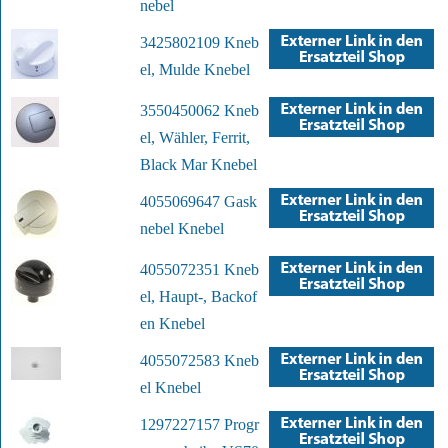
nebel
3425802109 Kneb
el, Mulde Knebel
3550450062 Kneb
el, Wähler, Ferrit,
Black Mar Knebel
4055069647 Gask
nebel Knebel
4055072351 Kneb
el, Haupt-, Backof
en Knebel
4055072583 Kneb
el Knebel
1297227157 Progr