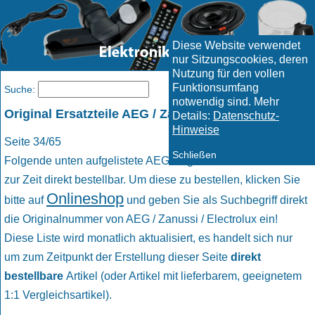
Diese Website verwendet
nur Sitzungscookies, deren
Nutzung für den vollen
Funktionsumfang
Menü
Suche:
notwendig sind. Mehr
Original Ersatzteile AEG / Zanussi / Electrolux
Details:
Datenschutz-
Hinweise
Seite 34/65
Schließen
Folgende unten aufgelistete AEG Original Ersatzteile sind
zur Zeit direkt bestellbar. Um diese zu bestellen, klicken Sie
Onlineshop
bitte auf
und geben Sie als Suchbegriff direkt
die Originalnummer von AEG / Zanussi / Electrolux ein!
Diese Liste wird monatlich aktualisiert, es handelt sich nur
um zum Zeitpunkt der Erstellung dieser Seite
direkt
bestellbare
Artikel (oder Artikel mit lieferbarem, geeignetem
1:1 Vergleichsartikel).