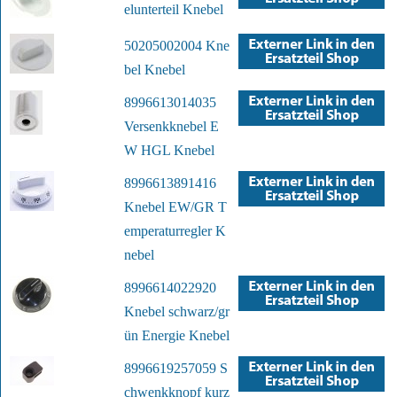
elunterteil Knebel
50205002004 Kne
bel Knebel
8996613014035
Versenkknebel E
W HGL Knebel
8996613891416
Knebel EW/GR T
emperaturregler K
nebel
8996614022920
Knebel schwarz/gr
ün Energie Knebel
8996619257059 S
chwenkknopf kurz