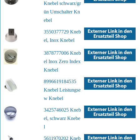
Knebel schwarz/gr
ün Umschalter Kn
ebel
3550377729 Kneb
el, Inox Knebel
3878777006 Kneb
el Inox Zero Index
Knebel
8996619184535
Knebel Leistungse
w Knebel
3425746025 Kneb
el, schwarz Knebe
l
5611970202 Kneb