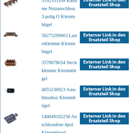
3192553109 Klem
me Netzanschluss
3-polig O Klemm
bügel
50273299003 Last
erklemme Klemm
bügel
3570078034 Steck
klemme Klemmbü
gel
4055236923 Ansc
hlussbox Klemmb
ügel
140049102258 An
schlussdose 6pol
Klemmbügel