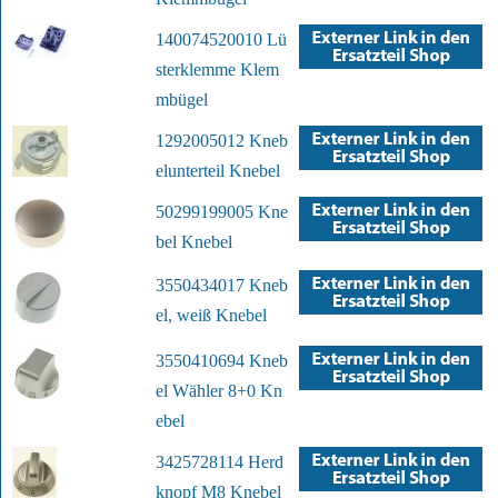
140074520010 Lü
sterklemme Klem
mbügel
1292005012 Kneb
elunterteil Knebel
50299199005 Kne
bel Knebel
3550434017 Kneb
el, weiß Knebel
3550410694 Kneb
el Wähler 8+0 Kn
ebel
3425728114 Herd
knopf M8 Knebel