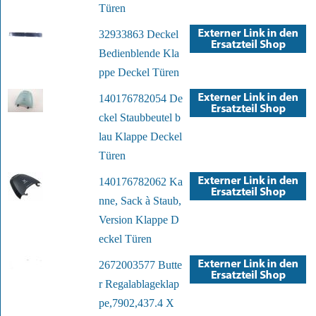
Türen
32933863 Deckel
Bedienblende Kla
ppe Deckel Türen
140176782054 De
ckel Staubbeutel b
lau Klappe Deckel
Türen
140176782062 Ka
nne, Sack à Staub,
Version Klappe D
eckel Türen
2672003577 Butte
r Regalablageklap
pe,7902,437.4 X