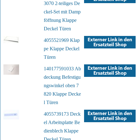
3070 2-teiliges De
ckel-Set mit Damp
föffnung Klappe
Deckel Türen
4055521969 Klap
pe Klappe Deckel
Türen
140177591033 Ab
deckung Befestigu
ngswinkel oben 7
820 Klappe Decke
l Türen
4055739173 Deck
el Arbeitsplatte Be
dienblech Klappe
Deckel Türen