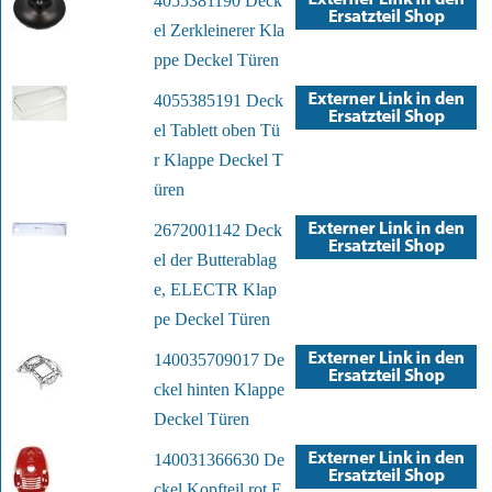
4055381190 Deck
el Zerkleinerer Kla
ppe Deckel Türen
4055385191 Deck
el Tablett oben Tü
r Klappe Deckel T
üren
2672001142 Deck
el der Butterablag
e, ELECTR Klap
pe Deckel Türen
140035709017 De
ckel hinten Klappe
Deckel Türen
140031366630 De
ckel Kopfteil rot E