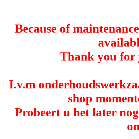
Because of maintenance 
availabl
Thank you for 
I.v.m onderhoudswerkzaa
shop momentee
Probeert u het later no
o