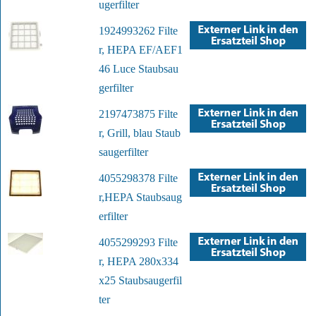
ugerfilter
1924993262 Filte
r, HEPA EF/AEF1
46 Luce Staubsau
gerfilter
2197473875 Filte
r, Grill, blau Staub
saugerfilter
4055298378 Filte
r,HEPA Staubsaug
erfilter
4055299293 Filte
r, HEPA 280x334
x25 Staubsaugerfil
ter