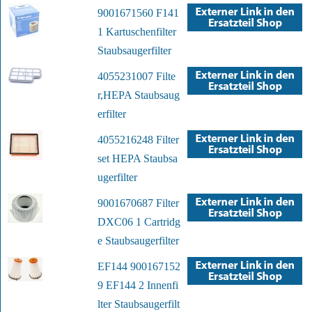
9001671560 F141
1 Kartuschenfilter
Staubsaugerfilter
4055231007 Filte
r,HEPA Staubsaug
erfilter
4055216248 Filter
set HEPA Staubsa
ugerfilter
9001670687 Filter
DXC06 1 Cartridg
e Staubsaugerfilter
EF144 900167152
9 EF144 2 Innenfi
lter Staubsaugerfilt