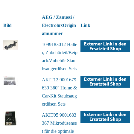
AEG / Zanussi /
Bild
ElectroluxOrigin
Link
alnummer
1099183012 Halte
r, Zubehörteil/Beip
ack/Zubehör Stau
bsaugerdüsen Sets
AKIT12 9001679
639 360° Home &
Car-Kit Staubsaug
erdüsen Sets
AKIT05 9001683
367 Mikrodüsense
t für die optimale