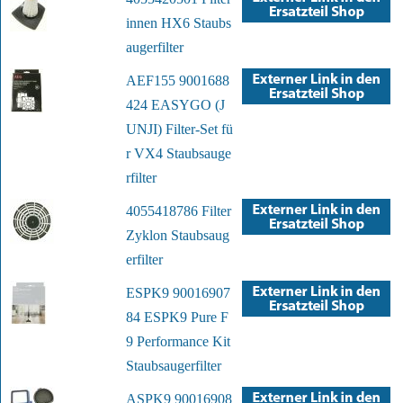
innen HX6 Staubs
augerfilter
AEF155 9001688
424 EASYGO (J
UNJI) Filter-Set fü
r VX4 Staubsauge
rfilter
4055418786 Filter
Zyklon Staubsaug
erfilter
ESPK9 90016907
84 ESPK9 Pure F
9 Performance Kit
Staubsaugerfilter
ASPK9 90016908