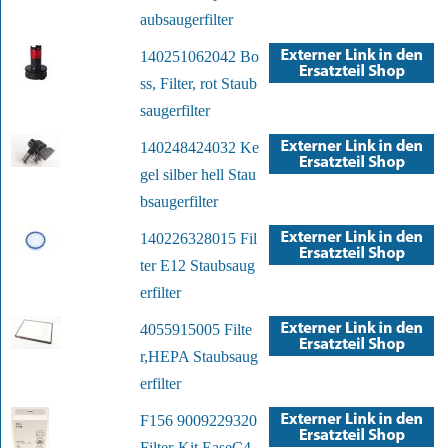
aubsaugerfilter
140251062042 Bo
ss, Filter, rot Staub
saugerfilter
140248424032 Ke
gel silber hell Stau
bsaugerfilter
140226328015 Fil
ter E12 Staubsaug
erfilter
4055915005 Filte
r,HEPA Staubsaug
erfilter
F156 9009229320
Filter-Kit EaseC4