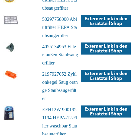
ubsaugerfilter
50297758000 Abl
uftfilter HEPA Sta
ubsaugerfilter
4055134953 Filte
r, außen Staubsaug
erfilter
2197927052 Zykl
onkegel Saug oran
ge Staubsaugerfilt
er
EFH12W 900195
1194 HEPA-12-Fi
lter waschbar Stau
bsaugerfilter