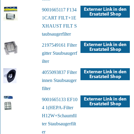
9001665117 F134
1CART FILT+1E
XHAUST FILT S
taubsaugerfilter
2197549161 Filter
gitter Staubsaugerf
ilter
4055093837 Filter
innen Staubsauger
filter
9001665133 EF10
4 1(HEPA-Filter
H12W+Schaumfil
ter Staubsaugerfilt
er