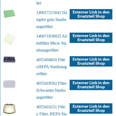
lter
140017215041 Dä
mpfer grün Staubs
augerfilter
140071839025 Ab
luftfilter Micro Sta
ubsaugerfilter
4055404810 Filte
r,HEPA Staubsaug
erfilter
4055418562 Filter
Schwamm Staubs
augerfilter
4055416251 Filte
r, Filter, HEPA Sta