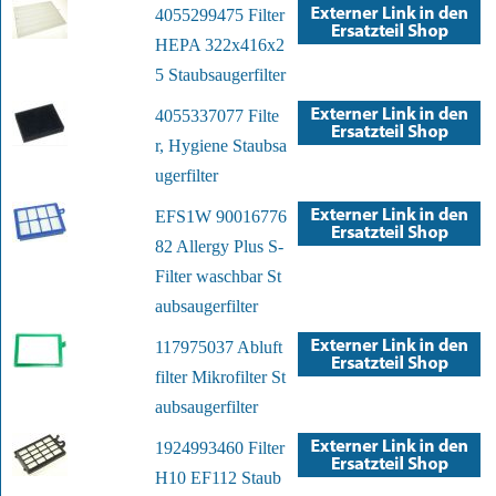
4055299475 Filter
HEPA 322x416x2
5 Staubsaugerfilter
4055337077 Filte
r, Hygiene Staubsa
ugerfilter
EFS1W 90016776
82 Allergy Plus S-
Filter waschbar St
aubsaugerfilter
117975037 Abluft
filter Mikrofilter St
aubsaugerfilter
1924993460 Filter
H10 EF112 Staub