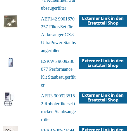
+1 Außenfilter Sta
ubsaugerfilter
AEF142 9001670
257 Filter-Set für
Akkusauger CX8
UltraPower Staubs
augerfilter
ESKW5 9009236
077 Performance
Kit Staubsaugerfilt
er
AFR3 900923515
2 Roboterfilterset t
rocken Staubsauge
rfilter
EFR3 900923494