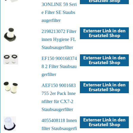
3ONLINE 59 Seri
e Filter SE Staubs
augerfilter
2198213072 Filter
innen Hygiene FL
Staubsaugerfilter
EF150 900168374
8 2 Filter Staubsau
gerfilter
AEF150 9001683
755 2er Pack Inne
nfilter für CX7-2
Staubsaugerfilter
4055408118 Innen
filter Staubsaugerfi