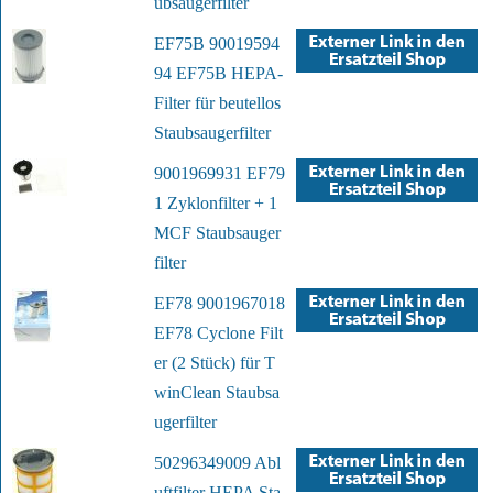
ubsaugerfilter
EF75B 90019594
94 EF75B HEPA-
Filter für beutellos
Staubsaugerfilter
9001969931 EF79
1 Zyklonfilter + 1
MCF Staubsauger
filter
EF78 9001967018
EF78 Cyclone Filt
er (2 Stück) für T
winClean Staubsa
ugerfilter
50296349009 Abl
uftfilter HEPA Sta