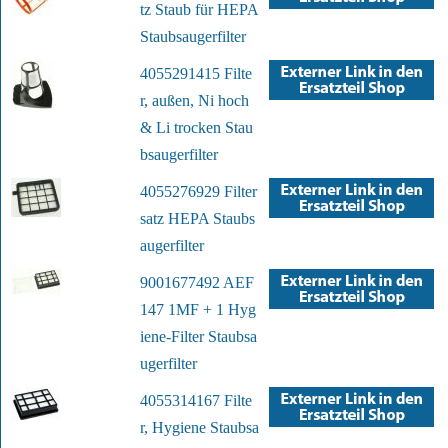
tz Staub für HEPA
Staubsaugerfilter
4055291415 Filte
r, außen, Ni hoch
& Li trocken Stau
bsaugerfilter
4055276929 Filter
satz HEPA Staubs
augerfilter
9001677492 AEF
147 1MF + 1 Hyg
iene-Filter Staubsa
ugerfilter
4055314167 Filte
r, Hygiene Staubsa