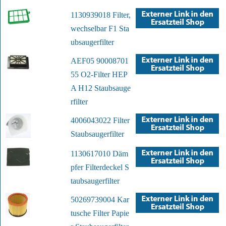
1130939018 Filter,
wechselbar F1 Sta
ubsaugerfilter
AEF05 90008701
55 O2-Filter HEP
A H12 Staubsauge
rfilter
4006043022 Filter
Staubsaugerfilter
1130617010 Däm
pfer Filterdeckel S
taubsaugerfilter
50269739004 Kar
tusche Filter Papie