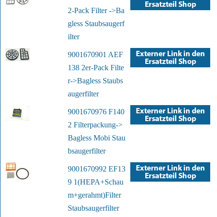
2-Pack Filter ->Ba
gless Staubsaugerf
ilter
9001670901 AEF
138 2er-Pack Filte
r->Bagless Staubs
augerfilter
9001670976 F140
2 Filterpackung->
Bagless Mobi Stau
bsaugerfilter
9001670992 EF13
9 1(HEPA+Schau
m+gerahmt)Filter
Staubsaugerfilter