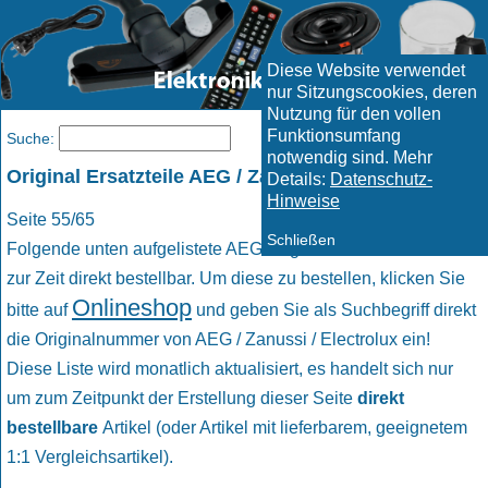
Diese Website verwendet
nur Sitzungscookies, deren
Nutzung für den vollen
Funktionsumfang
Menü
Suche:
notwendig sind. Mehr
Original Ersatzteile AEG / Zanussi / Electrolux
Details:
Datenschutz-
Hinweise
Seite 55/65
Schließen
Folgende unten aufgelistete AEG Original Ersatzteile sind
zur Zeit direkt bestellbar. Um diese zu bestellen, klicken Sie
Onlineshop
bitte auf
und geben Sie als Suchbegriff direkt
die Originalnummer von AEG / Zanussi / Electrolux ein!
Diese Liste wird monatlich aktualisiert, es handelt sich nur
um zum Zeitpunkt der Erstellung dieser Seite
direkt
bestellbare
Artikel (oder Artikel mit lieferbarem, geeignetem
1:1 Vergleichsartikel).