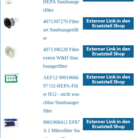
HEPA Staubsauge
rfilter
4071397279 Filter
set Staubsaugerfilt
er
4071398228 Filter
extern W&D Stau
bsaugerfilter
AEF12 90019666
97 O2-HEPA-Filt
er H12 - nicht was
chbar Staubsauger
filter
9001968412 EF87
A 1 Mikrofilter Sta