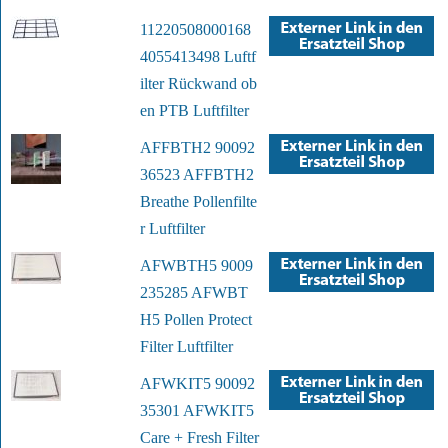
11220508000168
4055413498 Luftf
ilter Rückwand ob
en PTB Luftfilter
AFFBTH2 90092
36523 AFFBTH2
Breathe Pollenfilte
r Luftfilter
AFWBTH5 9009
235285 AFWBT
H5 Pollen Protect
Filter Luftfilter
AFWKIT5 90092
35301 AFWKIT5
Care + Fresh Filter