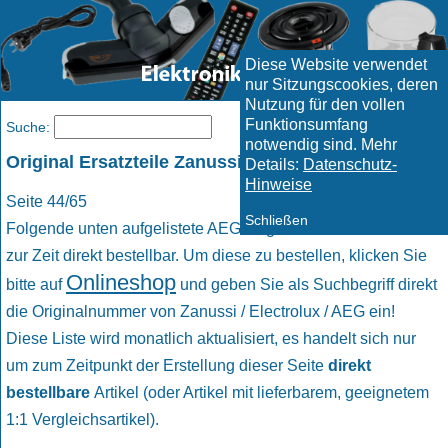
Diese Website verwendet
nur Sitzungscookies, deren
Nutzung für den vollen
Funktionsumfang
Menü
Suche:
notwendig sind. Mehr
Original Ersatzteile Zanussi / Electrolux / AEG
Details:
Datenschutz-
Hinweise
Seite 44/65
Schließen
Folgende unten aufgelistete AEG Original Ersatzteile sind
zur Zeit direkt bestellbar. Um diese zu bestellen, klicken Sie
Onlineshop
bitte auf
und geben Sie als Suchbegriff direkt
die Originalnummer von Zanussi / Electrolux / AEG ein!
Diese Liste wird monatlich aktualisiert, es handelt sich nur
um zum Zeitpunkt der Erstellung dieser Seite
direkt
bestellbare
Artikel (oder Artikel mit lieferbarem, geeignetem
1:1 Vergleichsartikel).