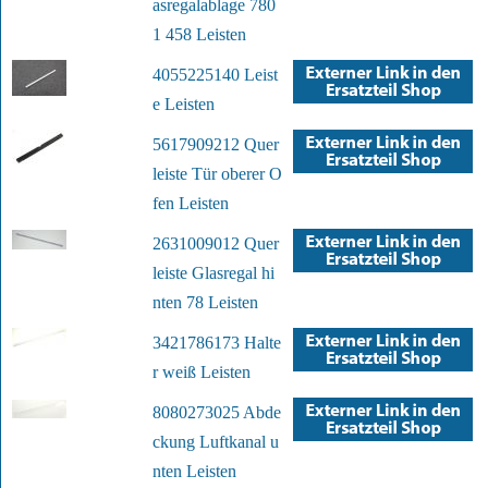
asregalablage 780
1 458 Leisten
4055225140 Leist
e Leisten
5617909212 Quer
leiste Tür oberer O
fen Leisten
2631009012 Quer
leiste Glasregal hi
nten 78 Leisten
3421786173 Halte
r weiß Leisten
8080273025 Abde
ckung Luftkanal u
nten Leisten