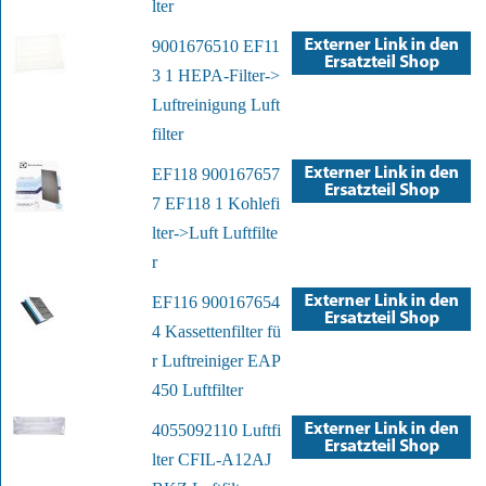
lter
9001676510 EF11
3 1 HEPA-Filter->
Luftreinigung Luft
filter
EF118 900167657
7 EF118 1 Kohlefi
lter->Luft Luftfilte
r
EF116 900167654
4 Kassettenfilter fü
r Luftreiniger EAP
450 Luftfilter
4055092110 Luftfi
lter CFIL-A12AJ