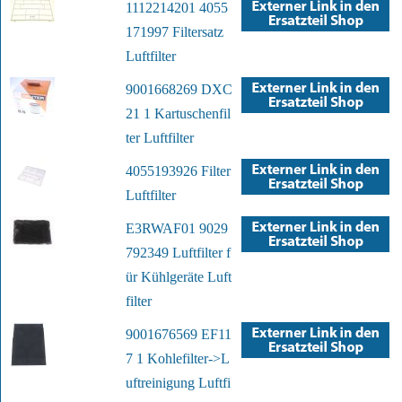
1112214201 4055
171997 Filtersatz
Luftfilter
9001668269 DXC
21 1 Kartuschenfil
ter Luftfilter
4055193926 Filter
Luftfilter
E3RWAF01 9029
792349 Luftfilter f
ür Kühlgeräte Luft
filter
9001676569 EF11
7 1 Kohlefilter->L
uftreinigung Luftfi