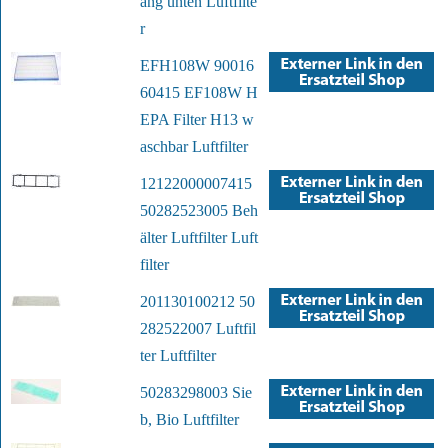
ang unten Luftfilte
r
EFH108W 90016
60415 EF108W H
EPA Filter H13 w
aschbar Luftfilter
12122000007415
50282523005 Beh
älter Luftfilter Luft
filter
201130100212 50
282522007 Luftfil
ter Luftfilter
50283298003 Sie
b, Bio Luftfilter