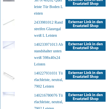
3879749202 Quer
leiste Tür Boden L
eisten
2433981012 Rand
streifen Glasregal
weiß L Leisten
140233971013 Ab
standshalter unten
weiß 598x40x24
Leisten
140227931031 Tü
rfachleiste, neutral,
7902 Leisten
140216780076 Tü
rfachleiste, neutral,
7902 Leisten