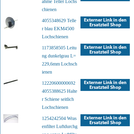
ahme Teller Lochs
chienen
4055348629 Telle
r blau EKM4500
Lochschienen
1173858505 Leitu
ng dunkelgrau L=
229,6mm Lochsch
ienen
12220600000692
4055388625 Halte
r Schiene seitlich
Lochschienen
1254242504 Wras
enfilter Luftdurchg