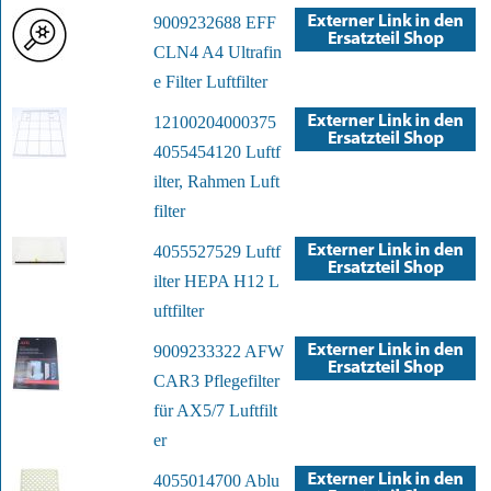
9009232688 EFF
CLN4 A4 Ultrafin
e Filter Luftfilter
12100204000375
4055454120 Luftf
ilter, Rahmen Luft
filter
4055527529 Luftf
ilter HEPA H12 L
uftfilter
9009233322 AFW
CAR3 Pflegefilter
für AX5/7 Luftfilt
er
4055014700 Ablu