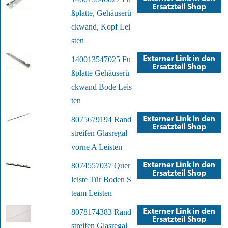
ßplatte, Gehäuserü
ckwand, Kopf Lei
sten
140013547025 Fu
ßplatte Gehäuserü
ckwand Bode Leis
ten
8075679194 Rand
streifen Glasregal
vorne A Leisten
8074557037 Quer
leiste Tür Boden S
team Leisten
8078174383 Rand
streifen Glasregal