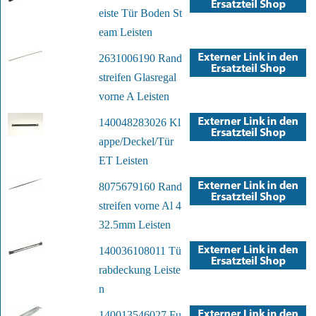
eiste Tür Boden St
eam Leisten
2631006190 Rand
streifen Glasregal
vorne A Leisten
140048283026 Kl
appe/Deckel/Tür
ET Leisten
8075679160 Rand
streifen vorne Al 4
32.5mm Leisten
140036108011 Tü
rabdeckung Leiste
n
140013546027 Fu