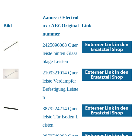
Zanussi / Electrol
Bild
ux / AEGOriginal
Link
nummer
2425096068 Quer
leiste hinten Glasa
blage Leisten
2109321014 Quer
leiste Verdampfer
Befestigung Leiste
n
3879224214 Quer
leiste Tür Boden L
eisten