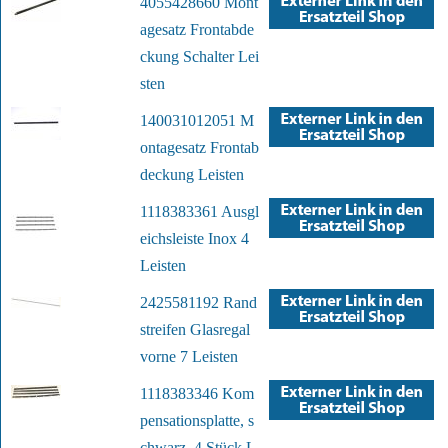
4055428660 Mont
agesatz Frontabde
ckung Schalter Lei
sten
140031012051 M
ontagesatz Frontab
deckung Leisten
1118383361 Ausgl
eichsleiste Inox 4
Leisten
2425581192 Rand
streifen Glasregal
vorne 7 Leisten
1118383346 Kom
pensationsplatte, s
chwarz, 4 Stück L