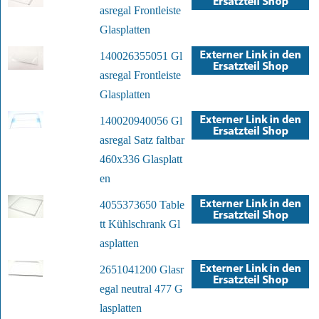
asregal Frontleiste
Glasplatten
140026355051 Gl
asregal Frontleiste
Glasplatten
140020940056 Gl
asregal Satz faltbar
460x336 Glasplatt
en
4055373650 Table
tt Kühlschrank Gl
asplatten
2651041200 Glasr
egal neutral 477 G
lasplatten