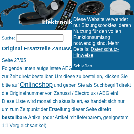
Diese Website verwendet
nur Sitzungscookies, deren
Nutzung für den vollen
Funktionsumfang
Menü
Suche:
notwendig sind. Mehr
Original Ersatzteile Zanussi / Electrolux / AEG
Details:
Datenschutz-
Hinweise
Seite 27/65
Schließen
Folgende unten aufgelistete AEG Original Ersatzteile sind
zur Zeit direkt bestellbar. Um diese zu bestellen, klicken Sie
Onlineshop
bitte auf
und geben Sie als Suchbegriff direkt
die Originalnummer von Zanussi / Electrolux / AEG ein!
Diese Liste wird monatlich aktualisiert, es handelt sich nur
um zum Zeitpunkt der Erstellung dieser Seite
direkt
bestellbare
Artikel (oder Artikel mit lieferbarem, geeignetem
1:1 Vergleichsartikel).