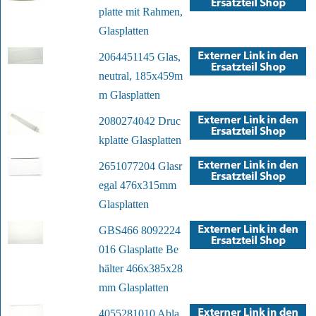
platte mit Rahmen,
Glasplatten
2064451145 Glas,
neutral, 185x459m
m Glasplatten
2080274042 Druc
kplatte Glasplatten
2651077204 Glasr
egal 476x315mm
Glasplatten
GBS466 8092224
016 Glasplatte Be
hälter 466x385x28
mm Glasplatten
4055281010 Abla