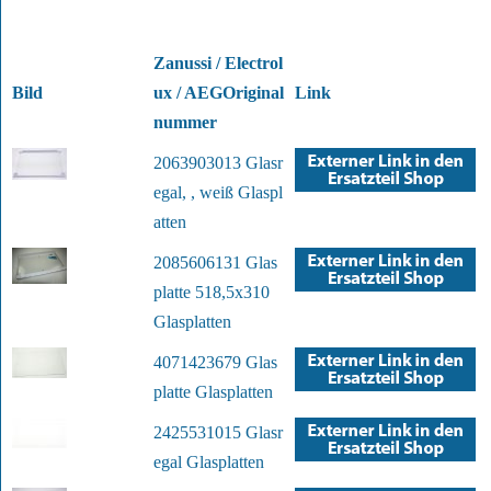
Zanussi / Electrol
Bild
ux / AEGOriginal
Link
nummer
2063903013 Glasr
egal, , weiß Glaspl
atten
2085606131 Glas
platte 518,5x310
Glasplatten
4071423679 Glas
platte Glasplatten
2425531015 Glasr
egal Glasplatten