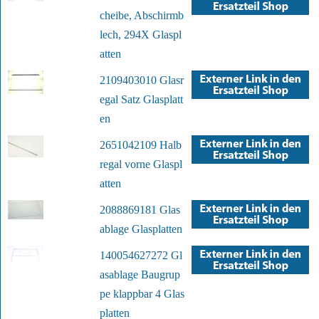
cheibe, Abschirmb
lech, 294X Glaspl
atten
2109403010 Glasr
egal Satz Glasplatt
en
2651042109 Halb
regal vorne Glaspl
atten
2088869181 Glas
ablage Glasplatten
140054627272 Gl
asablage Baugrup
pe klappbar 4 Glas
platten