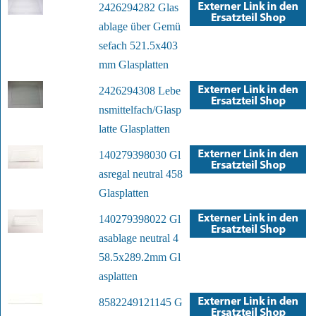
2426294282 Glas
ablage über Gemü
sefach 521.5x403
mm Glasplatten
2426294308 Lebe
nsmittelfach/Glasp
latte Glasplatten
140279398030 Gl
asregal neutral 458
Glasplatten
140279398022 Gl
asablage neutral 4
58.5x289.2mm Gl
asplatten
8582249121145 G