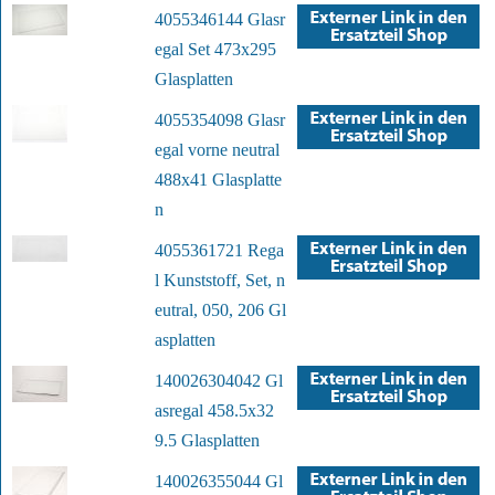
4055346144 Glasr
egal Set 473x295
Glasplatten
4055354098 Glasr
egal vorne neutral
488x41 Glasplatte
n
4055361721 Rega
l Kunststoff, Set, n
eutral, 050, 206 Gl
asplatten
140026304042 Gl
asregal 458.5x32
9.5 Glasplatten
140026355044 Gl