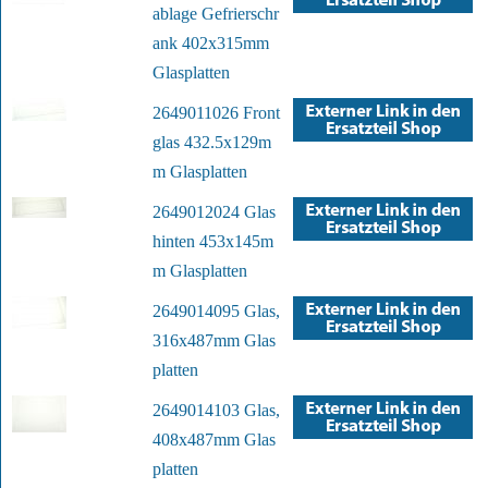
ablage Gefrierschr
ank 402x315mm
Glasplatten
2649011026 Front
glas 432.5x129m
m Glasplatten
2649012024 Glas
hinten 453x145m
m Glasplatten
2649014095 Glas,
316x487mm Glas
platten
2649014103 Glas,
408x487mm Glas
platten