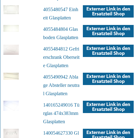
4055480547 Einh
eit Glasplatten
4055484804 Glas
boden Glasplatten
4055484812 Gefri
erschrank Oberseit
e Glasplatten
4055490942 Abla
ge Absteller neutra
l Glasplatten
140165249016 Tü
rglas 474x383mm
Glasplatten
140054627330 Gl