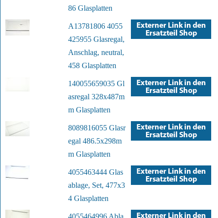
86 Glasplatten
A13781806 4055
425955 Glasregal,
Anschlag, neutral,
458 Glasplatten
140055659035 Gl
asregal 328x487m
m Glasplatten
8089816055 Glasr
egal 486.5x298m
m Glasplatten
4055463444 Glas
ablage, Set, 477x3
4 Glasplatten
4055464996 Abla