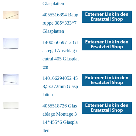
Glasplatten
4055516894 Baug
ruppe 385*333*7
Glasplatten
140055659712 Gl
asregal Anschlag n
eutral 405 Glasplat
ten
140166294052 45
8,5x372mm Glasp
latten
4055518726 Glas
ablage Montage 3
14*455*6 Glaspla
tten