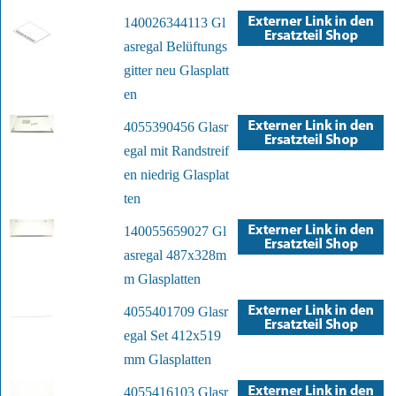
140026344113 Gl
asregal Belüftungs
gitter neu Glasplatt
en
4055390456 Glasr
egal mit Randstreif
en niedrig Glasplat
ten
140055659027 Gl
asregal 487x328m
m Glasplatten
4055401709 Glasr
egal Set 412x519
mm Glasplatten
4055416103 Glasr