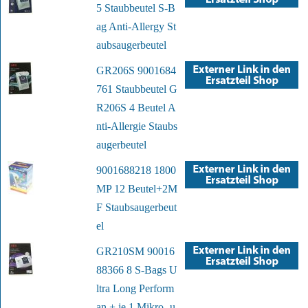
5 Staubbeutel S-B
ag Anti-Allergy St
aubsaugerbeutel
GR206S 9001684
761 Staubbeutel G
R206S 4 Beutel A
nti-Allergie Staubs
augerbeutel
9001688218 1800
MP 12 Beutel+2M
F Staubsaugerbeut
el
GR210SM 90016
88366 8 S-Bags U
ltra Long Perform
an + je 1 Mikro- u