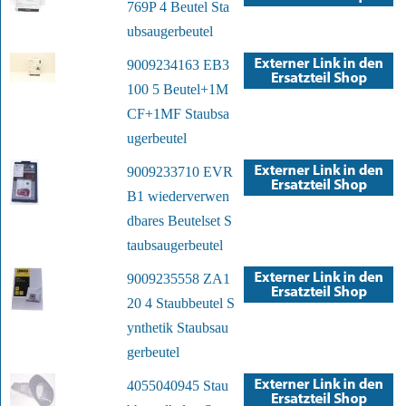
769P 4 Beutel Sta
ubsaugerbeutel
9009234163 EB3
100 5 Beutel+1M
CF+1MF Staubsa
ugerbeutel
9009233710 EVR
B1 wiederverwen
dbares Beutelset S
taubsaugerbeutel
9009235558 ZA1
20 4 Staubbeutel S
ynthetik Staubsau
gerbeutel
4055040945 Stau