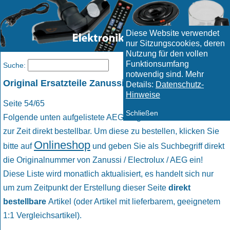
Diese Website verwendet
nur Sitzungscookies, deren
Nutzung für den vollen
Funktionsumfang
Menü
Suche:
notwendig sind. Mehr
Original Ersatzteile Zanussi / Electrolux / AEG
Details:
Datenschutz-
Hinweise
Seite 54/65
Schließen
Folgende unten aufgelistete AEG Original Ersatzteile sind
zur Zeit direkt bestellbar. Um diese zu bestellen, klicken Sie
Onlineshop
bitte auf
und geben Sie als Suchbegriff direkt
die Originalnummer von Zanussi / Electrolux / AEG ein!
Diese Liste wird monatlich aktualisiert, es handelt sich nur
um zum Zeitpunkt der Erstellung dieser Seite
direkt
bestellbare
Artikel (oder Artikel mit lieferbarem, geeignetem
1:1 Vergleichsartikel).