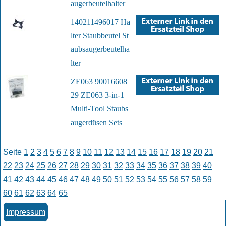
augerbeutelhalter
140211496017 Ha
lter Staubbeutel St
aubsaugerbeutelha
lter
ZE063 90016608
29 ZE063 3-in-1
Multi-Tool Staubs
augerdüsen Sets
Seite
1
2
3
4
5
6
7
8
9
10
11
12
13
14
15
16
17
18
19
20
21
22
23
24
25
26
27
28
29
30
31
32
33
34
35
36
37
38
39
40
41
42
43
44
45
46
47
48
49
50
51
52
53
54
55
56
57
58
59
60
61
62
63
64
65
Impressum