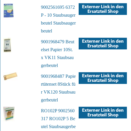
9002561695 6372
P - 10 Staubsauger
beutel Staubsauger
beutel
9001968479 Beut
elset Papier 10St.
x VK11 Staubsau
gerbeutel
9001968487 Papie
rtütenset 8Stück fü
r VK120 Staubsau
gerbeutel
RO102P 9002560
317 RO102P 5 Be
utel Staubsaugerbe