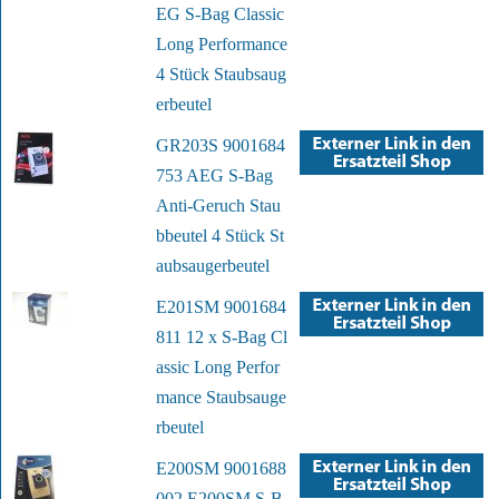
EG S-Bag Classic
Long Performance
4 Stück Staubsaug
erbeutel
GR203S 9001684
753 AEG S-Bag
Anti-Geruch Stau
bbeutel 4 Stück St
aubsaugerbeutel
E201SM 9001684
811 12 x S-Bag Cl
assic Long Perfor
mance Staubsauge
rbeutel
E200SM 9001688
002 E200SM S-B