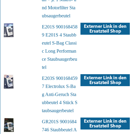
nd Motorfilter Sta
ubsaugerbeutel
E201S 900168458
9 E201S 4 Staubb
eutel S-Bag Classi
c Long Performan
ce Staubsaugerbeu
tel
E203S 900168459
7 Electrolux S-Ba
g Anti-Geruch Sta
ubbeutel 4 Stück S
taubsaugerbeutel
GR201S 9001684
746 Staubbeutel A