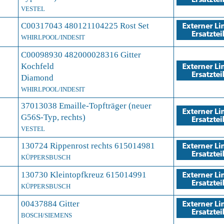
VESTEL
C00317043 480121104225 Rost Set
WHIRLPOOL/INDESIT
C00098930 482000028316 Gitter
Kochfeld
Diamond
WHIRLPOOL/INDESIT
37013038 Emaille-Topfträger (neuer
G56S-Typ, rechts)
VESTEL
130724 Rippenrost rechts 615014981
KÜPPERSBUSCH
130730 Kleintopfkreuz 615014991
KÜPPERSBUSCH
00437884 Gitter
BOSCH/SIEMENS