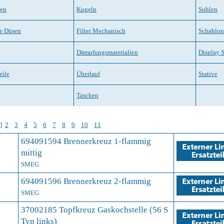
gen
Kugeln
Sohlen
le Düsen
Filter Mechanisch
Schablo
Dämpfungsmaterialien
Display 
eile
Überlauf
Stative
Taschen
]
2
3
4
5
6
7
8
9
10
11
694091594 Brennerkreuz 1-flammig
mittig
SMEG
694091596 Brennerkreuz 2-flammig
SMEG
37002185 Topfkreuz Gaskochstelle (56 S
Typ links)