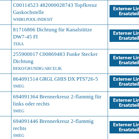
C00114523 482000028743 Topfkreuz
Gaskochstelle
WHIRLPOOL/INDESIT
81716806 Dichtung für Kanalstütze
DW7-45 FI
TEKA
255900017 C00869483 Funke Stecker
Dichtung
BEKO/GRUNDIG/ARCELIK
864091514 GRGL GHIS DX PTS726-5
SMEG
694091364 Brennerkreuz 2-flammig für
links oder rechts
SMEG
694091446 Brennerkreuz 2-flammig
rechts
SMEG