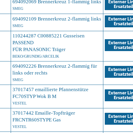
694092069 Brennerkreuz 1-flammig links
SMEG
694092109 Brennerkreuz 2-flammig links
SMEG
110244287 C00885221 Gusseisen
PASSEND
FÜR PANASONIC Träger
BEKO/GRUNDIG/ARCELIK
694092226 Brennerkreuz 2-flammig für
links oder rechts
SMEG
37017457 emaillierte Pfannenstütze
FC70STYP Wok B M
VESTEL
37017442 Emaille-Topfträger
FRCNTR60STYPE Gas
VESTEL