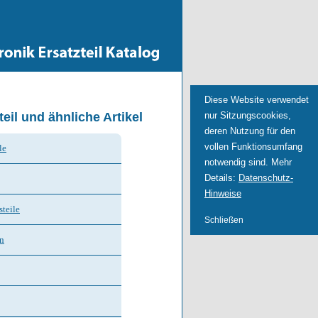
Diese Website verwendet
nur Sitzungscookies,
eil und ähnliche Artikel
deren Nutzung für den
vollen Funktionsumfang
le
notwendig sind. Mehr
Details:
Datenschutz-
Hinweise
teile
Schließen
n