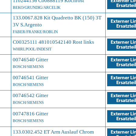
110244136 C00888119 Kochrost
BEKO/GRUNDIG/ARCELIK
133.0067.828 Kit Quadretto BK (150) 3T
3V S.Argento
FABER/FRANKE/ROBLIN
C00325111 481010542140 Rost links
WHIRLPOOL/INDESIT
00746540 Gitter
BOSCH/SIEMENS
00746541 Gitter
BOSCH/SIEMENS
00746542 Gitter
BOSCH/SIEMENS
00747816 Gitter
BOSCH/SIEMENS
133.0302.452 ET Arm Auslauf Chrom