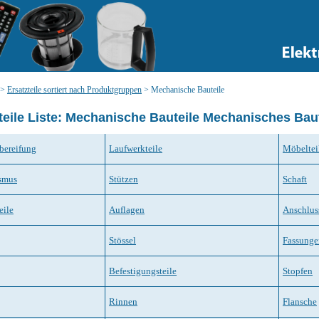
>
Ersatzteile sortiert nach Produktgruppen
>
Mechanische Bauteile
teile Liste: Mechanische Bauteile Mechanisches Baut
bereifung
Laufwerkteile
Möbeltei
smus
Stützen
Schaft
eile
Auflagen
Anschluss
Stössel
Fassunge
Befestigungsteile
Stopfen
Rinnen
Flansche