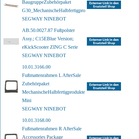
Baugruppe
Zubehörpaket 
G30_Mechanische
Halbfertigprodukte
SEGWAY NINEBOT
AB.50.0027.87 Fußpolster  
Assy.; C15E
Blue Version; 
eKickScooter ZING C Serie
SEGWAY NINEBOT
10.01.3166.00 
Fußmattenrahmen L After
Sale 
Zubehörpaket 
Mechanische
Halbfertigprodukte 
Mini
SEGWAY NINEBOT
10.01.3168.00 
Fußmattenrahmen R After
Sale 
Accessories Package 