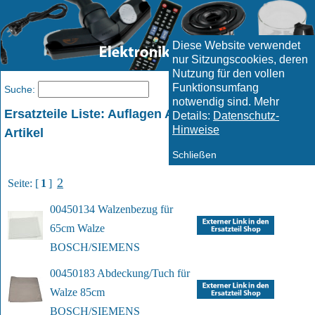
Diese Website verwendet
nur Sitzungscookies, deren
Nutzung für den vollen
Funktionsumfang
Menü
Suche:
notwendig sind. Mehr
Ersatzteile Liste: Auflagen Auflage und ähnliche
Details:
Datenschutz-
Hinweise
Artikel
Schließen
2
Seite: [
1
]
00450134 Walzenbezug für 
65cm Walze
BOSCH/SIEMENS
00450183 Abdeckung/Tuch für 
Walze 85cm
BOSCH/SIEMENS