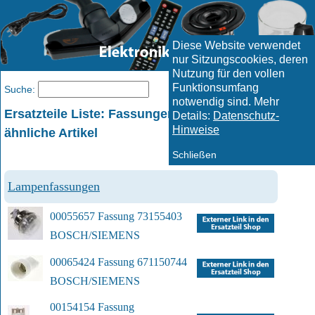
Diese Website verwendet
nur Sitzungscookies, deren
Nutzung für den vollen
Funktionsumfang
Menü
Suche:
notwendig sind. Mehr
Ersatzteile Liste: Fassungen Fassung und
Details:
Datenschutz-
Hinweise
ähnliche Artikel
Schließen
Lampenfassungen
00055657 Fassung 73155403
BOSCH/SIEMENS
00065424 Fassung 671150744
BOSCH/SIEMENS
00154154 Fassung 