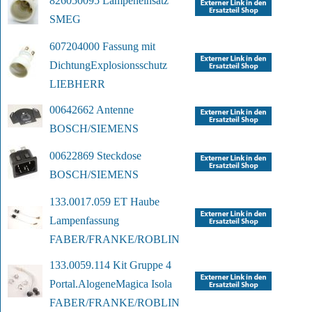
826050095 Lampeneinsatz
SMEG
607204000 Fassung mit 
Dichtung
Explosionsschutz
LIEBHERR
00642662 Antenne
BOSCH/SIEMENS
00622869 Steckdose
BOSCH/SIEMENS
133.0017.059 ET Haube 
Lampenfassung
FABER/FRANKE/ROBLIN
133.0059.114 Kit Gruppe 4 
Portal.Alogene
Magica Isola
FABER/FRANKE/ROBLIN