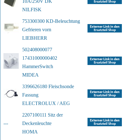
10A/250V DK
NILFISK
753300300 KD-Beleuchtung 
Gefrieren vorn
LIEBHERR
502408000077 
17431000000402 
Hammer
Switch
MIDEA
3396626180 Fleischsonde 
Fassung
ELECTROLUX / AEG
2207100111 Sitz der 
---
Deckenleuchte
HOMA