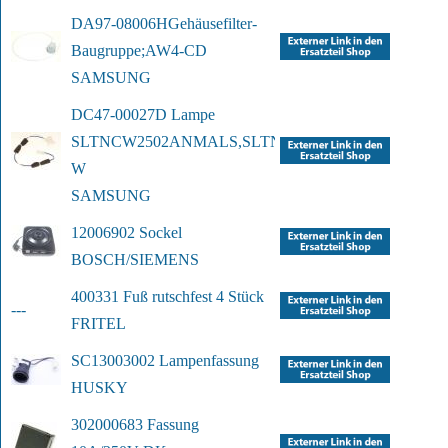
DA97-08006H
Gehäusefilter-
Baugruppe;AW4-CD
SAMSUNG
DC47-00027D Lampe 
SLTNCW2502ANMALS,
SLTNCW2502ANMALS, 
W
SAMSUNG
12006902 Sockel
BOSCH/SIEMENS
400331 Fuß rutschfest 4 Stück
---
FRITEL
SC13003002 Lampenfassung
HUSKY
302000683 Fassung 