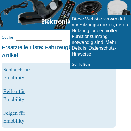
Diese Website verwendet
nur Sitzungscookies, deren
Nutzung für den vollen
Funktionsumfang
Menü
Suche:
notwendig sind. Mehr
Ersatzteile Liste: Fahrzeugbereifung und ähnliche
Details:
Datenschutz-
Hinweise
Artikel
Schließen
Schlauch für
Emobility
Reifen für
Emobility
Felgen für
Emobility