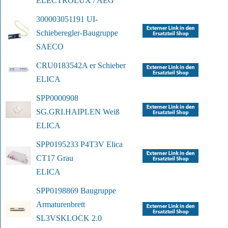
ELECTROLUX / AEG
300003051191 UI-
Schieberegler-Baugruppe
SAECO
CRU0183542A er Schieber
ELICA
SPP0000908 
SG.GRI.HAIPLEN Weiß
ELICA
SPP0195233 P4T3V Elica 
CT17 Grau
ELICA
SPP0198869 Baugruppe 
Armaturenbrett 
SL3V
SKLOCK 2.0