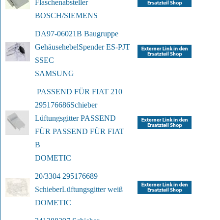
Flaschenabsteller
BOSCH/SIEMENS
DA97-06021B Baugruppe 
Gehäusehebel
Spender ES-PJT 
SSEC
SAMSUNG
 PASSEND FÜR FIAT 210 
295176686
Schieber 
Lüftungsgitter PASSEND 
FÜR 
PASSEND FÜR FIAT  
B
DOMETIC
20/3304 295176689 
Schieber
Lüftungsgitter weiß
DOMETIC