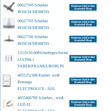
00627595 Schieber
BOSCH/SIEMENS
00627765 Schieber
BOSCH/SIEMENS
00627766 Schieber
BOSCH/SIEMENS
133.0150.608
Schiebegeschwindigkeitsschalter 
LG
(3Stk.)
FABER/FRANKE/ROBLIN
4055352308 Knebel  weiß 
Retrangu
ELECTROLUX / AEG
4055406799 Schieber, , weiß, 
LED EL