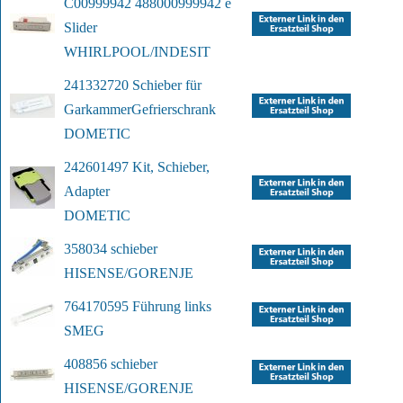
C00999942 488000999942 e 
Slider
WHIRLPOOL/INDESIT
241332720 Schieber für 
Garkammer
Gefrierschrank
DOMETIC
242601497 Kit, Schieber, 
Adapter
DOMETIC
358034 schieber
HISENSE/GORENJE
764170595 Führung links
SMEG
408856 schieber
HISENSE/GORENJE