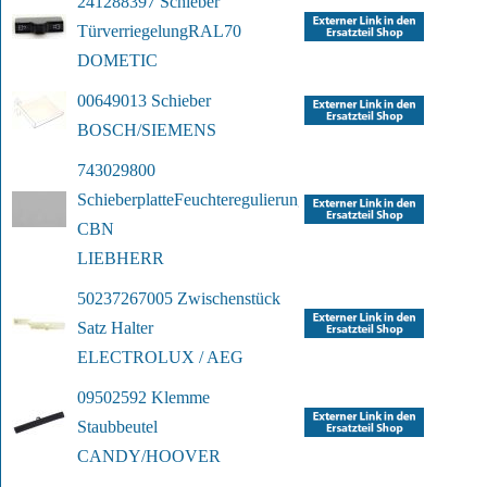
241288397 Schieber 
Türverriegelung
RAL70
DOMETIC
00649013 Schieber
BOSCH/SIEMENS
743029800 
Schieberplatte
Feuchteregulierung 
CBN
LIEBHERR
50237267005 Zwischenstück 
Satz Halter
ELECTROLUX / AEG
09502592 Klemme 
Staubbeutel
CANDY/HOOVER