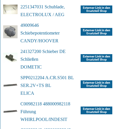
2251347031 Schublade,
ELECTROLUX / AEG
49009646 
Schiebepotentiometer
CANDY/HOOVER
241327200 Schieber DE 
Schließen
DOMETIC
SPP0212204 A.CR.S501 BL 
SER.2V+TS BL
ELICA
C00982118 488000982118 
Führung
WHIRLPOOL/INDESIT