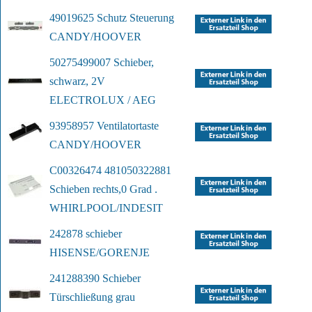
49019625 Schutz Steuerung
CANDY/HOOVER
50275499007 Schieber, 
schwarz, 2V
ELECTROLUX / AEG
93958957 Ventilatortaste
CANDY/HOOVER
C00326474 481050322881 
Schieben rechts,
0 Grad .
WHIRLPOOL/INDESIT
242878 schieber
HISENSE/GORENJE
241288390 Schieber 
Türschließung grau