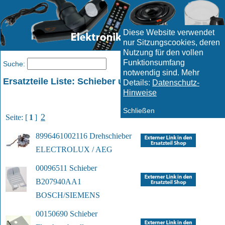
Diese Website verwendet
nur Sitzungscookies, deren
Nutzung für den vollen
Funktionsumfang
Menü
Suche:
notwendig sind. Mehr
Ersatzteile Liste: Schieber und ähnliche Artikel
Details:
Datenschutz-
Hinweise
Schließen
2
Seite: [
1
]
8996461002116 Drehschieber
ELECTROLUX / AEG
00096511 Schieber 
B207940AA1
BOSCH/SIEMENS
00150690 Schieber 