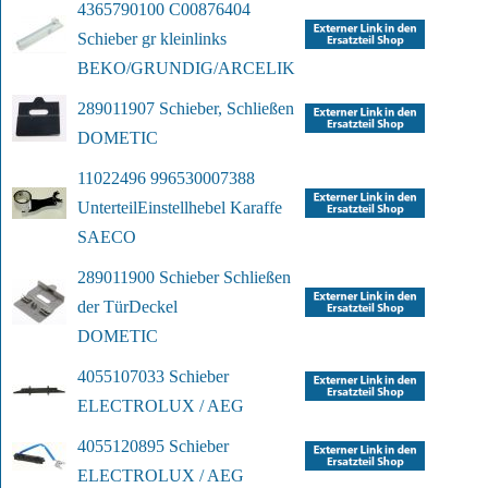
4365790100 C00876404 
Schieber gr klein
links
BEKO/GRUNDIG/ARCELIK
289011907 Schieber, Schließen
DOMETIC
11022496 996530007388 
Unterteil
Einstellhebel Karaffe
SAECO
289011900 Schieber Schließen 
der Tür
Deckel
DOMETIC
4055107033 Schieber
ELECTROLUX / AEG
4055120895 Schieber
ELECTROLUX / AEG