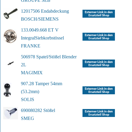
GROUPE SEB
12017506 Endabdeckung
BOSCH/SIEMENS
133.0049.668 ET V 
Integral
Siebkorbstössel
FRANKE
506978 Spatel/Stößel Blender 
2L
MAGIMIX
907.28 Tamper 54mm 
(53.2mm)
SOLIS
690080282 Stößel
SMEG