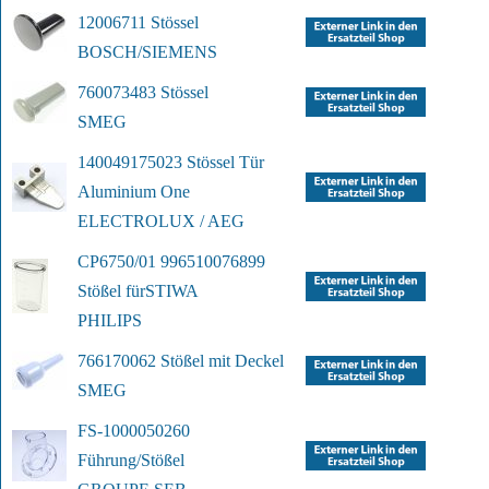
12006711 Stössel
BOSCH/SIEMENS
760073483 Stössel
SMEG
140049175023 Stössel Tür 
Aluminium One
ELECTROLUX / AEG
CP6750/01 996510076899 
Stößel für
STIWA
PHILIPS
766170062 Stößel mit Deckel
SMEG
FS-1000050260 
Führung/Stößel