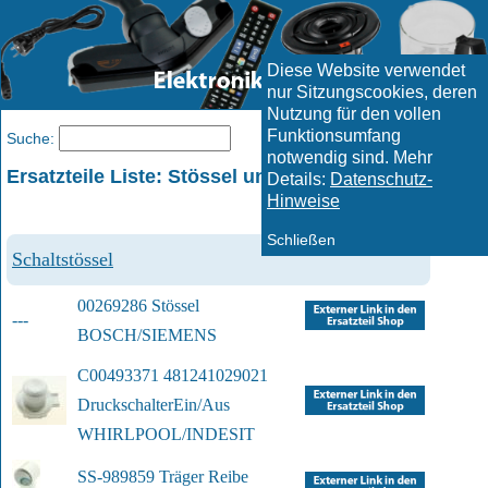
Diese Website verwendet
nur Sitzungscookies, deren
Nutzung für den vollen
Funktionsumfang
Menü
Suche:
notwendig sind. Mehr
Ersatzteile Liste: Stössel und ähnliche Artikel
Details:
Datenschutz-
Hinweise
Schließen
Schaltstössel
00269286 Stössel
---
BOSCH/SIEMENS
C00493371 481241029021 
Druckschalter
Ein/Aus
WHIRLPOOL/INDESIT
SS-989859 Träger Reibe