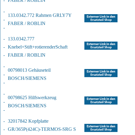
-
FABER / ROBLIN
-
133.0342.772 Rahmen GRLY7Y
-
FABER / ROBLIN
-
-
133.0342.777 
-
Knebel+Stift+rotierender
Schaft
-
FABER / ROBLIN
-
00798013 Gehäuseteil
-
BOSCH/SIEMENS
-
-
00798625 Hilfswerkzeug
-
BOSCH/SIEMENS
-
-
32017842 Kopfplatte 
-
GR/365P
(424C)-TERMOS-SRG S