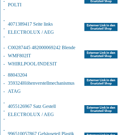
-
POLTI
-
-
4071389417 Seite links
-
ELECTROLUX / AEG
-
-
C00287445 482000069242 Blende 
-
WMF802IT
-
WHIRLPOOL/INDESIT
-
88043204 
-
359324
Höhenverstellmechanismus
-
ATAG
-
4055126967 Satz Gestell
-
ELECTROLUX / AEG
-
-
996510057867 Gehäuseteil Plastik