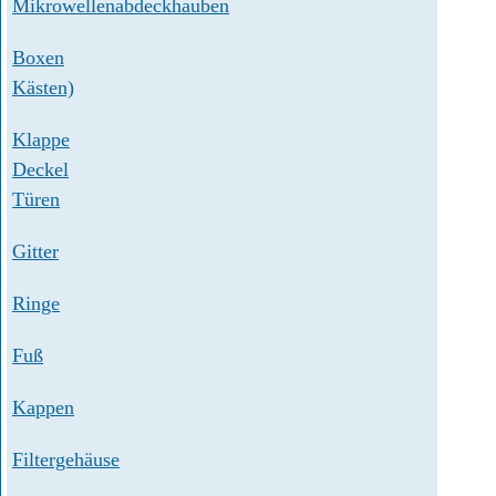
Mikrowellenabdeckhauben
Boxen
Kästen)
Klappe
Deckel
Türen
Gitter
Ringe
Fuß
Kappen
Filtergehäuse