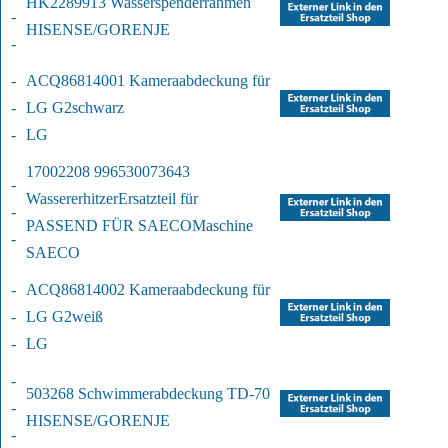
HK2289913 Wasserspenderrahmen
-
HISENSE/GORENJE
-
-
ACQ86814001 Kameraabdeckung für 
-
LG G2
schwarz
-
LG
17002208 996530073643 
-
Wassererhitzer
Ersatzteil für 
-
PASSEND FÜR SAECO
Maschine
-
SAECO
-
ACQ86814002 Kameraabdeckung für 
-
LG G2
weiß
-
LG
-
503268 Schwimmerabdeckung TD-70
-
HISENSE/GORENJE
-