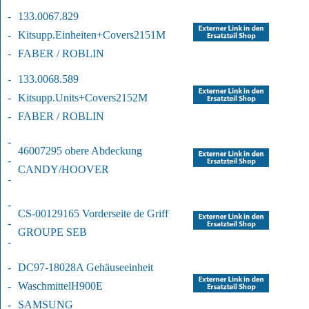
-
133.0067.829 
-
Kitsupp.
Einheiten+Covers2151M
-
FABER / ROBLIN
-
133.0068.589 
-
Kitsupp.Units+Covers2152M
-
FABER / ROBLIN
-
46007295 obere Abdeckung
-
CANDY/HOOVER
-
-
CS-00129165 Vorderseite de Griff
-
GROUPE SEB
-
-
DC97-18028A Gehäuseeinheit 
-
Waschmittel
H900E
-
SAMSUNG