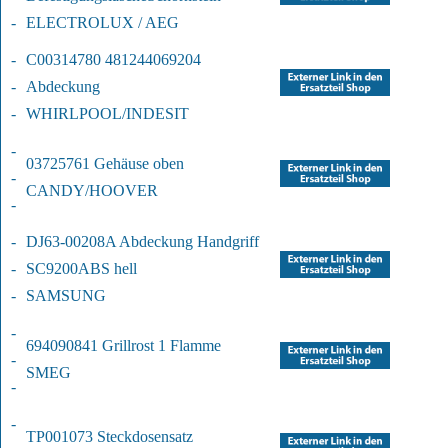
-
ELECTROLUX / AEG
-
C00314780 481244069204 
-
Abdeckung
-
WHIRLPOOL/INDESIT
-
03725761 Gehäuse oben
-
CANDY/HOOVER
-
-
DJ63-00208A Abdeckung Handgriff 
-
SC9200
ABS hell
-
SAMSUNG
-
694090841 Grillrost 1 Flamme
-
SMEG
-
-
TP001073 Steckdosensatz