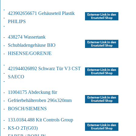
-
423902656671 Gehäuseteil Plastik
-
PHILIPS
-
-
438274 Wassertank 
-
Schubladengehäuse BIO
-
HISENSE/GORENJE
-
421944026892 Schwarz Tür V3 CST
-
SAECO
-
-
11004175 Abdeckung für 
-
Gefrierbehälter
oben 296x320mm
-
BOSCH/SIEMENS
-
133.0184.488 Kit Controls Group 
-
KS-O 2T
(G03)