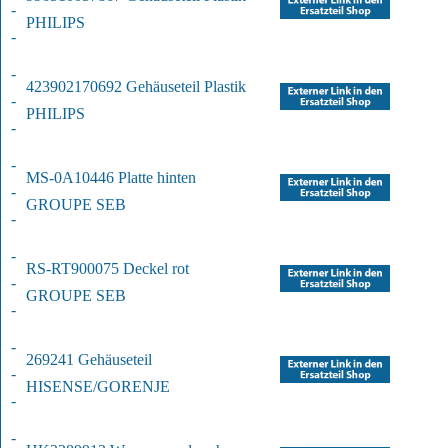
-
PHILIPS
-
-
423902170692 Gehäuseteil Plastik
-
PHILIPS
-
-
MS-0A10446 Platte hinten
-
GROUPE SEB
-
-
RS-RT900075 Deckel rot
-
GROUPE SEB
-
-
269241 Gehäuseteil
-
HISENSE/GORENJE
-
-