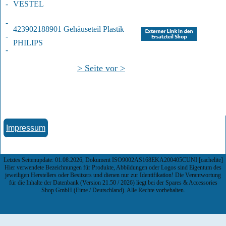
-
VESTEL
-
423902188901 Gehäuseteil Plastik
-
PHILIPS
-
> Seite vor >
Impressum