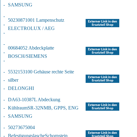
-
SAMSUNG
-
50230871001 Lampenschutz
-
ELECTROLUX / AEG
-
-
00684052 Abdeckplatte
-
BOSCH/SIEMENS
-
-
5532153100 Gehäuse rechte Seite 
-
silber
-
DELONGHI
-
DA63-10387L Abdeckung 
-
Kühlraum
SR-32NMB, GPPS, ENG
-
SAMSUNG
-
50273675004 
-
Befestigungslasche
Schornstein