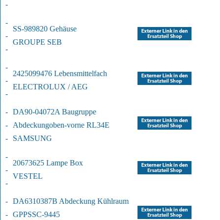
-
-
SS-989820 Gehäuse
-
GROUPE SEB
-
-
2425099476 Lebensmittelfach
-
ELECTROLUX / AEG
-
-
DA90-04072A Baugruppe 
-
Abdeckung
oben-vorne RL34E
-
SAMSUNG
-
20673625 Lampe Box
-
VESTEL
-
-
DA6310387B Abdeckung Kühlraum 
-
GPPS
SC-9445