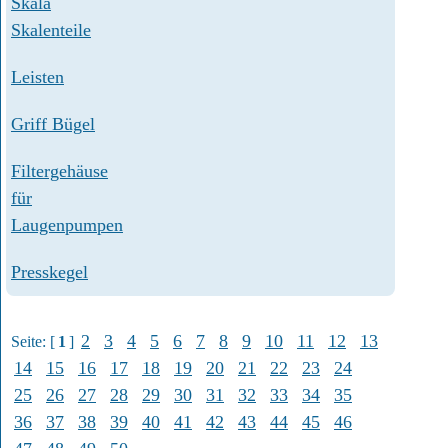
Skala
Skalenteile
Leisten
Griff Bügel
Filtergehäuse
für
Laugenpumpen
Presskegel
2
3
4
5
6
7
8
9
10
11
12
13
Seite: [
1
]
14
15
16
17
18
19
20
21
22
23
24
25
26
27
28
29
30
31
32
33
34
35
36
37
38
39
40
41
42
43
44
45
46