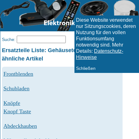
Diese Website verwendet
nur Sitzungscookies, deren
Nutzung für den vollen
Funktionsumfang
Menü
Suche:
notwendig sind. Mehr
Ersatzteile Liste: Gehäuseteile Gehäuseteil und
Details:
Datenschutz-
Hinweise
ähnliche Artikel
Schließen
Frontblenden
Schubladen
Knöpfe
Knopf Taste
Abdeckhauben