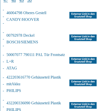
47
48
49
50
-
46004798 Oberes Gestell
-
CANDY/HOOVER
-
-
00792978 Deckel
-
BOSCH/SIEMENS
-
-
50007077 790111 PAL Tür Frontsatz 
-
L+R
-
ATAG
-
422203616770 Gehäuseteil Plastik 
-
mit
Akku
-
PHILIPS
-
432200336090 Gehäuseteil Plastik
-
PHILIPS