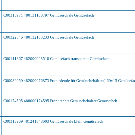
C00315971 480131100797 Gemüseschale Gemüsefach
C00322546 480132103233 Gemüseschale Gemüsefach
C00111367 482000028518 Gemüsefach transparent Gemüsefach
C00082950 482000076873 Frontblende für Gemüsebehälter (460x15 Gemüsefa
C00174595 488000174595 Front rechts Gemüsebehälter Gemüsefach
C00313969 481241848603 Gemüseschale klein Gemüsefach