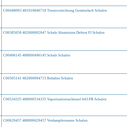
C00448093 481010846718 Trennvorrichtung Gemüsefach Schalen
C00385658 482000092647 Schale Aluminium Defrost FJ Schalen
C00496145 488000496145 Schale Schalen
C00505141 482000094715 Behälter Schalen
C00534335 488000534335 Vaporizationsschüssel 643-FR Schalen
C00629457 488000629457 Verdampferwanne Schalen