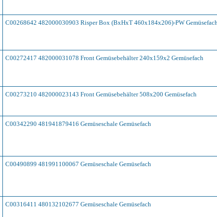
C00268642 482000030903 Risper Box (BxHxT 460x184x206)-PW Gemüsefac
C00272417 482000031078 Front Gemüsebehälter 240x159x2 Gemüsefach
C00273210 482000023143 Front Gemüsebehälter 508x200 Gemüsefach
C00342290 481941879416 Gemüseschale Gemüsefach
C00490899 481991100067 Gemüseschale Gemüsefach
C00316411 480132102677 Gemüseschale Gemüsefach