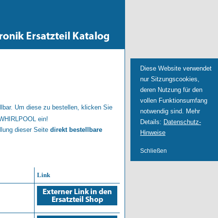
Diese Website verwendet
nur Sitzungscookies,
deren Nutzung für den
vollen Funktionsumfang
lbar. Um diese zu bestellen, klicken Sie
notwendig sind. Mehr
n WHIRLPOOL ein!
Details:
Datenschutz-
llung dieser Seite
direkt bestellbare
Hinweise
Schließen
Link