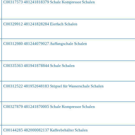
C00317573 481241818379 Schale Kompressor Schalen
C00329912 481241828284 Eierfach Schalen
C00312980 481244079027 Auffangschale Schalen
C00335363 481941878844 Schale Schalen
C00312522 481952648183 Stöpsel für Wasserschale Schalen
C00327879 481241870005 Schale Kompressor Schalen
C00144285 482000082137 Kaffeebehälter Schalen