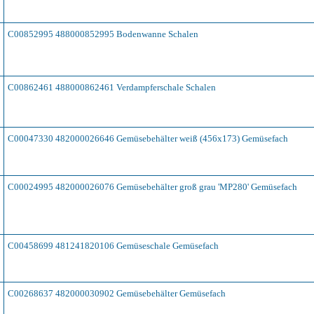
C00852995 488000852995 Bodenwanne Schalen
C00862461 488000862461 Verdampferschale Schalen
C00047330 482000026646 Gemüsebehälter weiß (456x173) Gemüsefach
C00024995 482000026076 Gemüsebehälter groß grau 'MP280' Gemüsefach
C00458699 481241820106 Gemüseschale Gemüsefach
C00268637 482000030902 Gemüsebehälter Gemüsefach