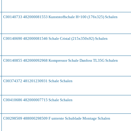
C00140733 482000081553 Kunststoffschale H=100 (176x325) Schalen
C00140690 482000081546 Schale Cristal (215x350x92) Schalen
C00140855 482000092968 Kompressor Schale Danfoss TL35G Schalen
C00374372 481201230931 Schale Schalen
C00410686 482000007715 Schale Schalen
C00298509 488000298509 F unterste Schublade Montage Schalen