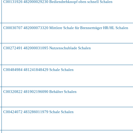
C00131926 482000029230 Bediendrehknopf oben schnell Schalen
C00030707 482000073320 Mittlere Schale für Brennerträger HR/HL Schalen
C00272491 482000031095 Nutzenschublade Schalen
C00484984 481241848429 Schale Schalen
C00320822 481902196090 Behälter Schalen
C00424072 483286011979 Schale Schalen