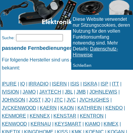
Diese Website verwendet
nur Sitzungscookies, deren
Nutzung für den vollen
Funktionsumfang
Menü
Suche:
notwendig sind. Mehr
passende Fernbedienungen
Details:
Datenschutz-
Hinweise
Für folgende Hersteller sind uns passende Fernbedienungen
Schließen
bekannt:
IPURE
|
IQ
|
IRRADIO
|
ISERN
|
ISIS
|
ISKRA
|
ISP
|
ITT
|
IVISION
|
JAMO
|
JAYTECH
|
JBL
|
JMB
|
JOHNLEWIS
|
JOHNSON
|
JOST
|
JQ
|
JTC
|
JVC
|
JVCHUGHES
|
JVCKENWOOD
|
KAERN
|
KAON
|
KATHREIN
|
KENDO
|
KENMORE
|
KENNEX
|
KENSTAR
|
KENTRON
|
KENWOOD
|
KERNAU
|
KEYSMART
|
KIAMO
|
KIMEX
|
KINETIX
|
KINGDHOME
|
KISS
|
KMK
|
KOENIC
|
KOGAN
|