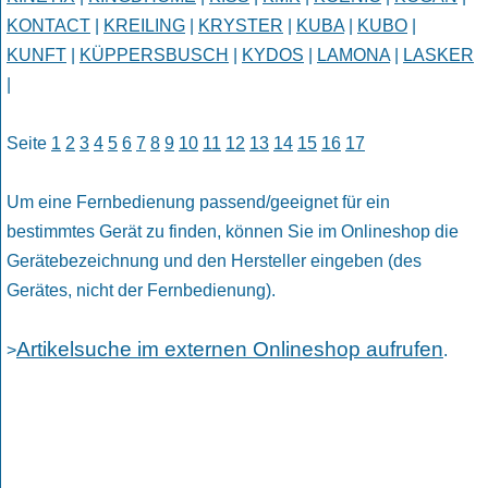
KONTACT
|
KREILING
|
KRYSTER
|
KUBA
|
KUBO
|
KUNFT
|
KÜPPERSBUSCH
|
KYDOS
|
LAMONA
|
LASKER
|
Seite
1
2
3
4
5
6
7
8
9
10
11
12
13
14
15
16
17
Um eine Fernbedienung passend/geeignet für ein
bestimmtes Gerät zu finden, können Sie im Onlineshop die
Gerätebezeichnung und den Hersteller eingeben (des
Gerätes, nicht der Fernbedienung).
Artikelsuche im externen Onlineshop aufrufen
>
.