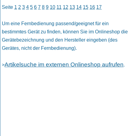
Seite
1
2
3
4
5
6
7
8
9
10
11
12
13
14
15
16
17
Um eine Fernbedienung passend/geeignet für ein
bestimmtes Gerät zu finden, können Sie im Onlineshop die
Gerätebezeichnung und den Hersteller eingeben (des
Gerätes, nicht der Fernbedienung).
Artikelsuche im externen Onlineshop aufrufen
>
.