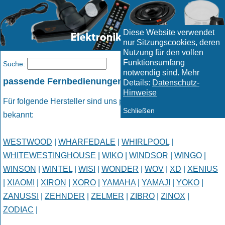
Diese Website verwendet
nur Sitzungscookies, deren
Nutzung für den vollen
Funktionsumfang
Menü
Suche:
notwendig sind. Mehr
passende Fernbedienungen
Details:
Datenschutz-
Hinweise
Für folgende Hersteller sind uns passende Fernbedienungen
Schließen
bekannt:
WESTWOOD
|
WHARFEDALE
|
WHIRLPOOL
|
WHITEWESTINGHOUSE
|
WIKO
|
WINDSOR
|
WINGO
|
WINSON
|
WINTEL
|
WISI
|
WONDER
|
WOV
|
XD
|
XENIUS
|
XIAOMI
|
XIRON
|
XORO
|
YAMAHA
|
YAMAJI
|
YOKO
|
ZANUSSI
|
ZEHNDER
|
ZELMER
|
ZIBRO
|
ZINOX
|
ZODIAC
|