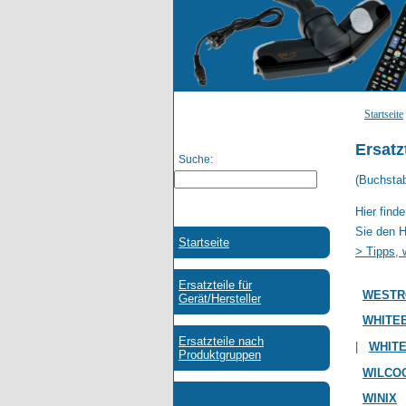
Startseite
Ersatz
Suche:
(Buchsta
Hier find
Sie den H
> Tipps, 
WEST
WHITE
|
WHIT
WILCO
WINIX