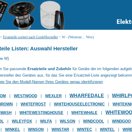
>
Ersatzteile sortiert nach Gerät/Hersteller
>
W - (Westrom ... Wov)
teile Listen: Auswahl Hersteller
be W)
en Sie passende
Ersatzteile und Zubehör
für Geräte der im folgenden aufgel
ersteller des Gerätes aus, für das Sie eine Ersatzteil-Liste angezeigt bekom
wie Sie den Modell-Namen Ihres Gerätes genau identifizieren
WHARFEDALE
WHIRLP
ROM
|
WESTWOOD
|
WEXLER
|
|
BROWN
|
WHITEFROST
|
WHITEHOUSEELECTRONIC
|
WHITEKN
WHITEWO
EWASH
|
WHITEWESTINGHOUSE
|
WHITEWHALE
|
OL
|
WILEYFOX
|
WILFA
|
WILSON
|
WINDCOOL
|
WINDGOO
|
WINKEL
|
WINSON
|
WINSTAR
|
WINTEC
|
WINTEL
|
WIR