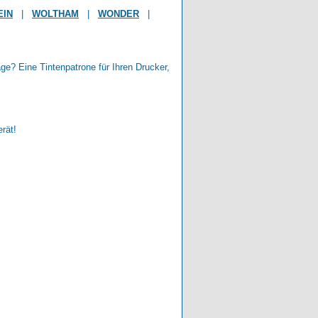
EIN
|
WOLTHAM
|
WONDER
|
age? Eine Tintenpatrone für Ihren Drucker,
erät!