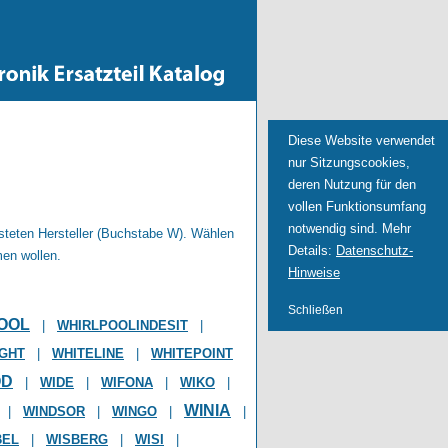
Diese Website verwendet
nur Sitzungscookies,
deren Nutzung für den
vollen Funktionsumfang
notwendig sind. Mehr
isteten Hersteller (Buchstabe W). Wählen
Details:
Datenschutz-
men wollen.
Hinweise
Schließen
OOL
|
WHIRLPOOLINDESIT
|
IGHT
|
WHITELINE
|
WHITEPOINT
OD
|
WIDE
|
WIFONA
|
WIKO
|
WINIA
|
WINDSOR
|
WINGO
|
|
BEL
|
WISBERG
|
WISI
|