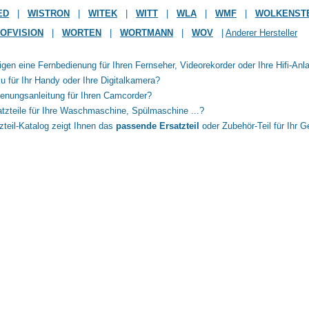
ED
|
WISTRON
|
WITEK
|
WITT
|
WLA
|
WMF
|
WOLKENST
OFVISION
|
WORTEN
|
WORTMANN
|
WOV
|
Anderer Hersteller
igen eine Fernbedienung für Ihren Fernseher, Videorekorder oder Ihre Hifi-Anl
u für Ihr Handy oder Ihre Digitalkamera?
enungsanleitung für Ihren Camcorder?
tzteile für Ihre Waschmaschine, Spülmaschine ...?
zteil-Katalog zeigt Ihnen das
passende Ersatzteil
oder Zubehör-Teil für Ihr G