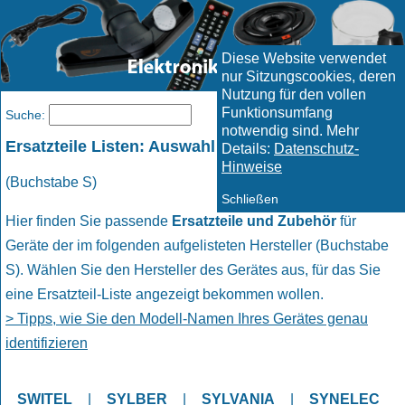
Diese Website verwendet
nur Sitzungscookies, deren
Nutzung für den vollen
Funktionsumfang
Menü
Suche:
notwendig sind. Mehr
Ersatzteile Listen: Auswahl Hersteller
Details:
Datenschutz-
Hinweise
(Buchstabe S)
Schließen
Hier finden Sie passende
Ersatzteile und Zubehör
für
Geräte der im folgenden aufgelisteten Hersteller (Buchstabe
S). Wählen Sie den Hersteller des Gerätes aus, für das Sie
eine Ersatzteil-Liste angezeigt bekommen wollen.
> Tipps, wie Sie den Modell-Namen Ihres Gerätes genau
identifizieren
SWITEL
|
SYLBER
|
SYLVANIA
|
SYNELEC