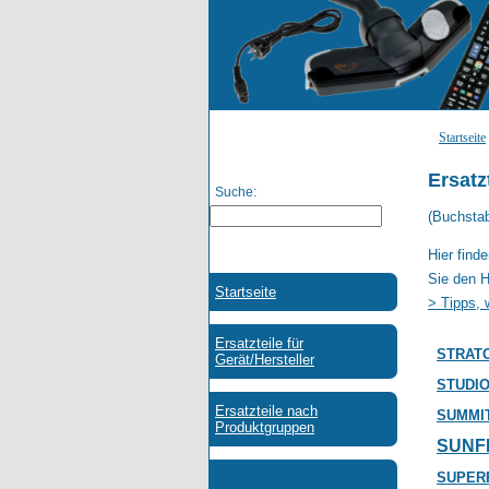
Startseite
Ersatz
Suche:
(Buchsta
Hier find
Sie den H
> Tipps, 
STRAT
STUDI
SUMMI
SUNF
SUPER