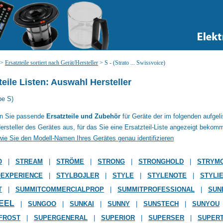
>
Ersatzteile sortiert nach Gerät/Hersteller
>
S - (Strato ... Swissvoice)
teile Listen: Auswahl Hersteller
be S)
en Sie passende
Ersatzteile und Zubehör
für Geräte der im folgenden aufgel
ersteller des Gerätes aus, für das Sie eine Ersatzteil-Liste angezeigt bekom
wie Sie den Modell-Namen Ihres Gerätes genau identifizieren
O
|
STREAM
|
STRÖME
|
STRONG
|
STRONGHOLD
|
STRYM
OEXPERIENCE
|
STYLBOJLER
|
STYLE
|
STYLENOTE
|
STYLI
T
|
SUMMITCOMMERCIALPROP
|
SUMMITPROFESSIONAL
|
SUN
EEL
|
SUNGOO
|
SUNKAI
|
SUNNY
|
SUNSTECH
|
SUNYOU
FROST
|
SUPERGENERAL
|
SUPERIOR
|
SUPERSER
|
SUPER