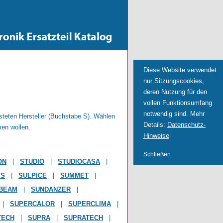
Diese Website verwendet
nur Sitzungscookies,
deren Nutzung für den
vollen Funktionsumfang
notwendig sind. Mehr
isteten Hersteller (Buchstabe S). Wählen
Details:
Datenschutz-
men wollen.
Hinweise
Schließen
ON
|
STUDIO
|
STUDIOCASA
|
ES
|
SULPICE
|
SUMMET
|
BEAM
|
SUNDANZER
|
|
SUPERCALOR
|
SUPERCLIMA
|
TECH
|
SUPRA
|
SUPRATECH
|