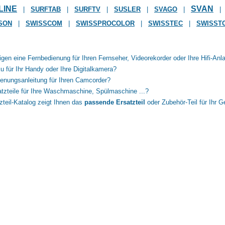
LINE
SVAN
|
SURFTAB
|
SURFTV
|
SUSLER
|
SVAGO
|
|
SON
|
SWISSCOM
|
SWISSPROCOLOR
|
SWISSTEC
|
SWISST
igen eine Fernbedienung für Ihren Fernseher, Videorekorder oder Ihre Hifi-Anl
u für Ihr Handy oder Ihre Digitalkamera?
enungsanleitung für Ihren Camcorder?
tzteile für Ihre Waschmaschine, Spülmaschine ...?
zteil-Katalog zeigt Ihnen das
passende Ersatzteil
oder Zubehör-Teil für Ihr G