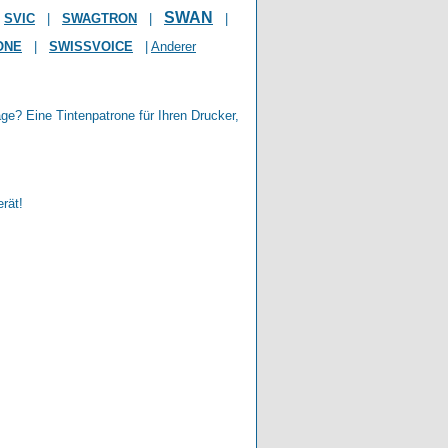
SWAN
SVIC
|
SWAGTRON
|
|
ONE
|
SWISSVOICE
|
Anderer
age? Eine Tintenpatrone für Ihren Drucker,
erät!