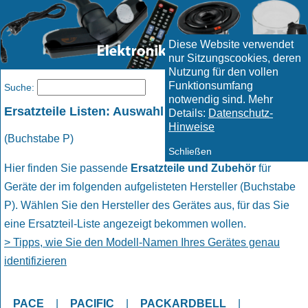
Diese Website verwendet
nur Sitzungscookies, deren
Nutzung für den vollen
Funktionsumfang
Menü
Suche:
notwendig sind. Mehr
Ersatzteile Listen: Auswahl Hersteller
Details:
Datenschutz-
Hinweise
(Buchstabe P)
Schließen
Hier finden Sie passende
Ersatzteile und Zubehör
für
Geräte der im folgenden aufgelisteten Hersteller (Buchstabe
P). Wählen Sie den Hersteller des Gerätes aus, für das Sie
eine Ersatzteil-Liste angezeigt bekommen wollen.
> Tipps, wie Sie den Modell-Namen Ihres Gerätes genau
identifizieren
PACE
|
PACIFIC
|
PACKARDBELL
|