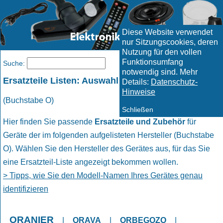
Diese Website verwendet
nur Sitzungscookies, deren
Nutzung für den vollen
Funktionsumfang
Menü
Suche:
notwendig sind. Mehr
Ersatzteile Listen: Auswahl Hersteller
Details:
Datenschutz-
Hinweise
(Buchstabe O)
Schließen
Hier finden Sie passende
Ersatzteile und Zubehör
für
Geräte der im folgenden aufgelisteten Hersteller (Buchstabe
O). Wählen Sie den Hersteller des Gerätes aus, für das Sie
eine Ersatzteil-Liste angezeigt bekommen wollen.
> Tipps, wie Sie den Modell-Namen Ihres Gerätes genau
identifizieren
ORANIER
|
ORAVA
|
ORBEGOZO
|