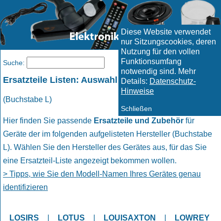
Diese Website verwendet
nur Sitzungscookies, deren
Nutzung für den vollen
Funktionsumfang
Menü
Suche:
notwendig sind. Mehr
Ersatzteile Listen: Auswahl Hersteller
Details:
Datenschutz-
Hinweise
(Buchstabe L)
Schließen
Hier finden Sie passende
Ersatzteile und Zubehör
für
Geräte der im folgenden aufgelisteten Hersteller (Buchstabe
L). Wählen Sie den Hersteller des Gerätes aus, für das Sie
eine Ersatzteil-Liste angezeigt bekommen wollen.
> Tipps, wie Sie den Modell-Namen Ihres Gerätes genau
identifizieren
LOSIRS
|
LOTUS
|
LOUISAXTON
|
LOWREY