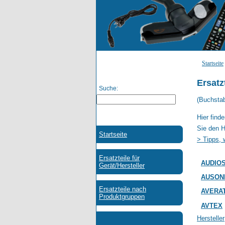
Startseite
Ersatz
Suche:
(Buchsta
Hier find
Sie den H
> Tipps, 
AUDIO
AUSON
AVERA
AVTEX
Hersteller