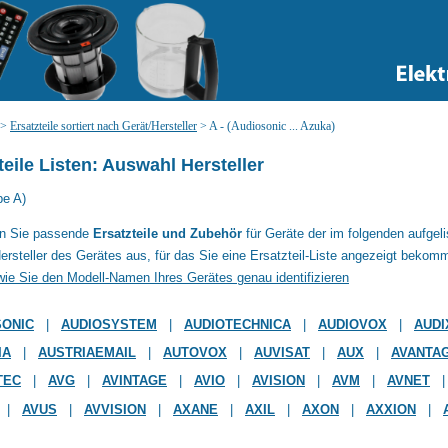
>
Ersatzteile sortiert nach Gerät/Hersteller
>
A - (Audiosonic ... Azuka)
teile Listen: Auswahl Hersteller
be A)
en Sie passende
Ersatzteile und Zubehör
für Geräte der im folgenden aufgel
ersteller des Gerätes aus, für das Sie eine Ersatzteil-Liste angezeigt bekom
wie Sie den Modell-Namen Ihres Gerätes genau identifizieren
SONIC
|
AUDIOSYSTEM
|
AUDIOTECHNICA
|
AUDIOVOX
|
AUDI
IA
|
AUSTRIAEMAIL
|
AUTOVOX
|
AUVISAT
|
AUX
|
AVANTA
TEC
|
AVG
|
AVINTAGE
|
AVIO
|
AVISION
|
AVM
|
AVNET
|
AVUS
|
AVVISION
|
AXANE
|
AXIL
|
AXON
|
AXXION
|