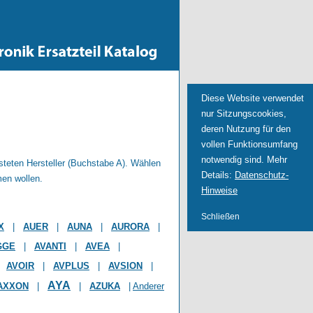
Diese Website verwendet
nur Sitzungscookies,
deren Nutzung für den
vollen Funktionsumfang
notwendig sind. Mehr
isteten Hersteller (Buchstabe A). Wählen
Details:
Datenschutz-
men wollen.
Hinweise
Schließen
X
|
AUER
|
AUNA
|
AURORA
|
GGE
|
AVANTI
|
AVEA
|
|
AVOIR
|
AVPLUS
|
AVSION
|
AYA
AXXON
|
|
AZUKA
|
Anderer