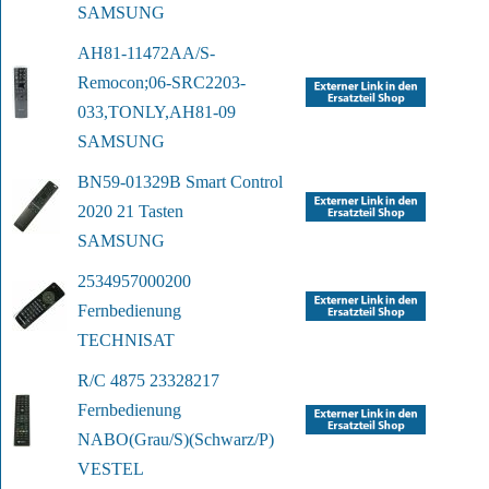
SAMSUNG
AH81-11472A
A/S-
Remocon;06-SRC2203-
033,TONLY,AH81-09
SAMSUNG
BN59-01329B Smart Control 
2020 21 Tasten
SAMSUNG
2534957000200 
Fernbedienung
TECHNISAT
R/C 4875 23328217 
Fernbedienung 
NABO
(Grau/S)(Schwarz/P)
VESTEL