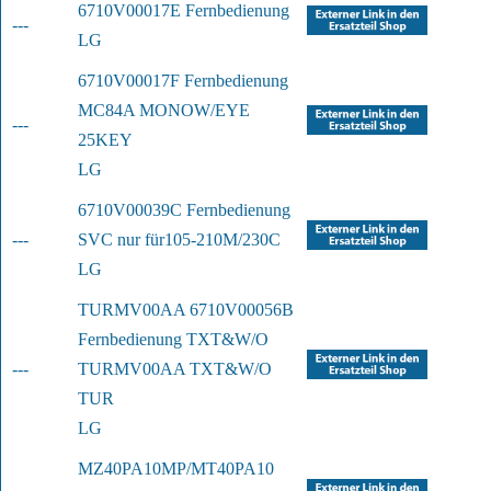
6710V00017E Fernbedienung
---
LG
6710V00017F Fernbedienung 
MC84A MONO
W/EYE 
---
25KEY
LG
6710V00039C Fernbedienung 
---
SVC nur für
105-210M/230C
LG
TURMV00AA 6710V00056B 
Fernbedienung TXT
&W/O 
---
TURMV00AA TXT&W/O 
TUR
LG
MZ40PA10MP/MT40PA10 