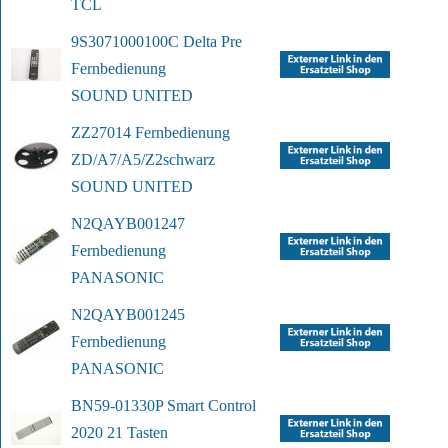
TCL
9S3071000100C Delta Pre 
Fernbedienung
SOUND UNITED
ZZ27014 Fernbedienung 
ZD/A7/A5/Z2
schwarz
SOUND UNITED
N2QAYB001247 
Fernbedienung
PANASONIC
N2QAYB001245 
Fernbedienung
PANASONIC
BN59-01330P Smart Control 
2020 21 Tasten