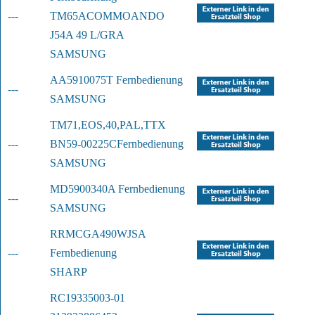
---
TM65A
COMMOANDO 
J54A 49 L/GRA
SAMSUNG
AA5910075T Fernbedienung
---
SAMSUNG
TM71,EOS,40,PAL,TTX 
---
BN59-00225C
Fernbedienung
SAMSUNG
MD5900340A Fernbedienung
---
SAMSUNG
RRMCGA490WJSA 
---
Fernbedienung
SHARP
RC19335003-01 