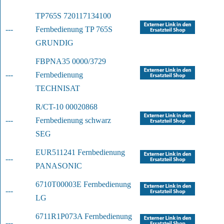
TP765S 720117134100 
---
Fernbedienung TP 765
S
GRUNDIG
FBPNA35 0000/3729 
---
Fernbedienung
TECHNISAT
R/CT-10 00020868 
---
Fernbedienung schwarz
SEG
EUR511241 Fernbedienung
---
PANASONIC
6710T00003E Fernbedienung
---
LG
6711R1P073A Fernbedienung
---