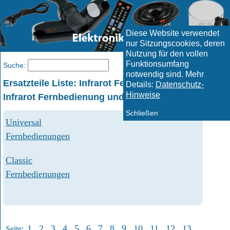
Diese Website verwendet
nur Sitzungscookies, deren
Nutzung für den vollen
Funktionsumfang
Menü
Suche:
notwendig sind. Mehr
Ersatzteile Liste: Infrarot Fernbedienungen
Details:
Datenschutz-
Hinweise
Infrarot Fernbedienung und ähnliche Artikel
Schließen
Universal
Fernbedienungen
Classic
Fernbedienungen
1
2
3
4
5
6
7
8
9
10
11
12
13
Seite: