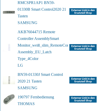
RMCSPR1AP1 BN59-
01330B Smart Control
2020 21 
Tasten
SAMSUNG
AKB76044715 Remote 
Controller Assembly
Smart 
Monitor_weiß_slim_Remote
Controller 
Assembly_EU_Latch 
Type_4Color
LG
BN59-01330J Smart Control 
2020 21 Tasten
SAMSUNG
190797 Fernbedienung
THOMAS