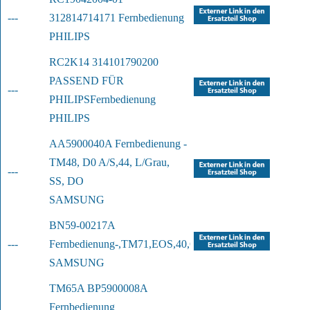
---
312814714171 Fernbedienung
PHILIPS
RC2K14 314101790200 
PASSEND FÜR 
---
PHILIPS
Fernbedienung
PHILIPS
AA5900040A Fernbedienung - 
TM48, D0 A/S,
44, L/Grau, 
---
SS, DO
SAMSUNG
BN59-00217A 
---
Fernbedienung
-,TM71,EOS,40,GR20,BLUE,PAL,-,
SAMSUNG
TM65A BP5900008A 
Fernbedienung 