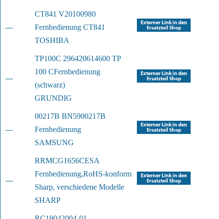
CT841 V20100980 
---
Fernbedienung CT841
TOSHIBA
TP100C 296420614600 TP 
100 C
Fernbedienung 
---
(schwarz)
GRUNDIG
00217B BN5900217B 
---
Fernbedienung
SAMSUNG
RRMCG1656CESA 
Fernbedienung,
RoHS-konform 
---
Sharp, verschiedene Modelle
SHARP
RC19042004-01 