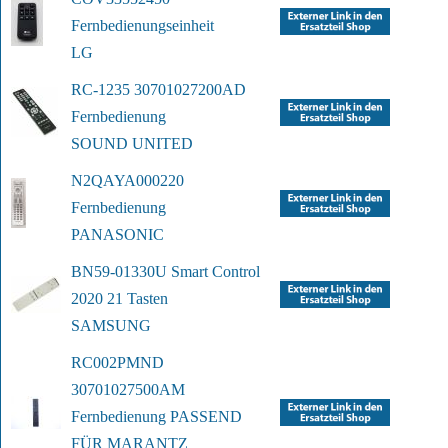
Fernbedienungseinheit
LG
RC-1235 30701027200AD 
Fernbedienung
SOUND UNITED
N2QAYA000220 
Fernbedienung
PANASONIC
BN59-01330U Smart Control 
2020 21 Tasten
SAMSUNG
RC002PMND 
30701027500AM 
Fernbedienung 
PASSEND 
FÜR MARANTZ 