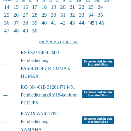
14
15
16
17
18
19
20
21
22
23
24
25
26
27
28
29
30
31
32
33
34
35
36
37
38
39
40
41
42
43
44
46
[
45
]
47
48
49
50
«« Seite zurück ««
RS-632 01400-2600 
Fernbedienung  
---
PASSEND
FÜR HUMAX 
HUMAX
RC4304-01B 312814714451 
---
Fernbedienung
RoHS-konform
PHILIPS
RAV16 WA617700 
---
Fernbedienung
YAMAHA