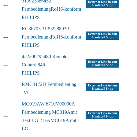
313922886452 
---
Fernbedienung
RoHS-konform
PHILIPS
RC86703 313922889391 
---
Fernbedienung
RoHS-konform
PHILIPS
422206295480 Remote 
---
Control 846
PHILIPS
RMC3172H Fernbedienung
---
JVC
MC019AW 6710V00090A 
Fernbedienung MC019A
mit 
---
Text LG 21FAMC019A mit T
LG