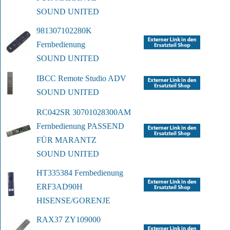
SOUND UNITED
981307102280K 
Fernbedienung
SOUND UNITED
IBCC Remote Studio ADV
SOUND UNITED
RC042SR 30701028300AM 
Fernbedienung 
PASSEND 
FÜR MARANTZ 
SOUND UNITED
HT335384 Fernbedienung 
ERF3AD90H
HISENSE/GORENJE
RAX37 ZY109000 