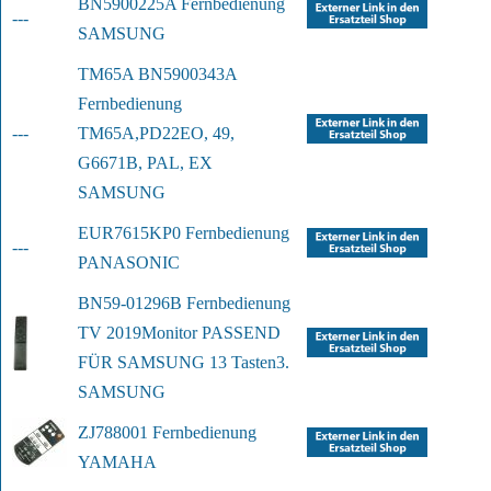
BN5900225A Fernbedienung
---
SAMSUNG
TM65A BN5900343A 
Fernbedienung 
---
TM65A,
PD22EO, 49, 
G6671B, PAL, EX
SAMSUNG
EUR7615KP0 Fernbedienung
---
PANASONIC
BN59-01296B Fernbedienung 
TV 2019
Monitor PASSEND 
FÜR SAMSUNG 13 Tasten
3.
SAMSUNG
ZJ788001 Fernbedienung
YAMAHA