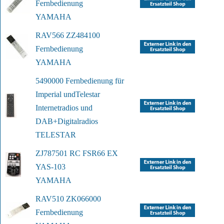
Fernbedienung
YAMAHA
RAV566 ZZ484100 
Fernbedienung
YAMAHA
5490000 Fernbedienung für 
Imperial und
Telestar 
Internetradios und 
DAB+
Digitalradios
TELESTAR
ZJ787501 RC FSR66 EX 
YAS-103
YAMAHA
RAV510 ZK066000 
Fernbedienung