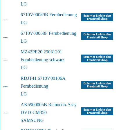
LG
6710V00089B Fernbedienung
---
LG
6710V00058F Fernbedienung
---
LG
MZ42PE20 29031291 
---
Fernbedienung schwarz
LG
RDJT41 6710V00106A 
---
Fernbedienung
LG
AK5900005B Remocon-Assy 
---
DVD-CM350
SAMSUNG