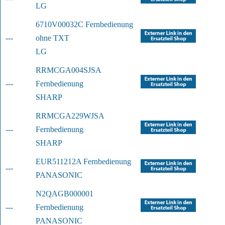
LG
6710V00032C Fernbedienung 
---
ohne TXT
LG
RRMCGA004SJSA 
---
Fernbedienung
SHARP
RRMCGA229WJSA 
---
Fernbedienung
SHARP
EUR511212A Fernbedienung
---
PANASONIC
N2QAGB000001 
---
Fernbedienung
PANASONIC