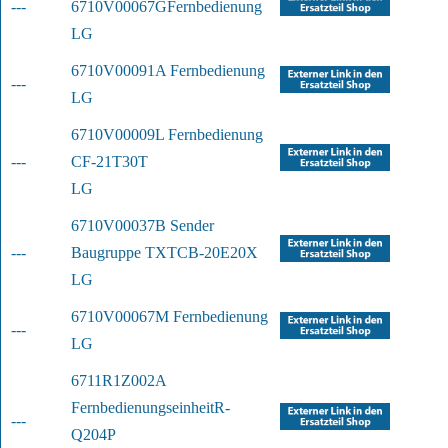
---
6710V00067G
Fernbedienung
LG
6710V00091A Fernbedienung
---
LG
6710V00009L Fernbedienung 
---
CF-21T30T
LG
6710V00037B Sender 
---
Baugruppe TXT
CB-20E20X
LG
6710V00067M Fernbedienung
---
LG
6711R1Z002A 
Fernbedienungseinheit
R-
---
Q204P