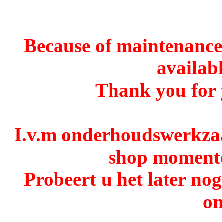
Because of maintenance 
availabl
Thank you for 
I.v.m onderhoudswerkzaa
shop momentee
Probeert u het later no
o