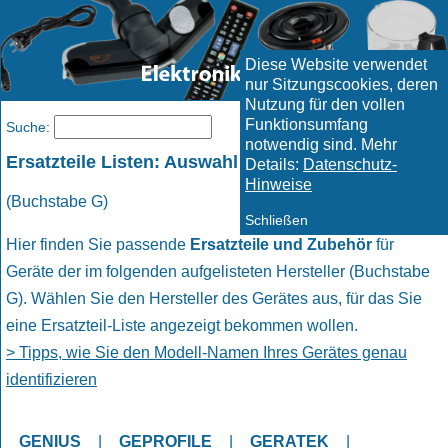
Diese Website verwendet
nur Sitzungscookies, deren
Nutzung für den vollen
Funktionsumfang
Menü
Suche:
notwendig sind. Mehr
Ersatzteile Listen: Auswahl Hersteller
Details:
Datenschutz-
Hinweise
(Buchstabe G)
Schließen
Hier finden Sie passende
Ersatzteile und Zubehör
für
Geräte der im folgenden aufgelisteten Hersteller (Buchstabe
G). Wählen Sie den Hersteller des Gerätes aus, für das Sie
eine Ersatzteil-Liste angezeigt bekommen wollen.
> Tipps, wie Sie den Modell-Namen Ihres Gerätes genau
identifizieren
GENIUS
|
GEPROFILE
|
GERATEK
|