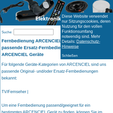
Diese Website verwendet
nur Sitzungscookies, deren
Nutzung für den vollen
Funktionsumfang
Menü
Suche:
notwendig sind. Mehr
Fernbedienung ARCENCIEL - und geeignete
Details:
Datenschutz-
Hinweise
passende Ersatz-Fernbedienungen für
ARCENCIEL Geräte
Schließen
Für folgende Geräte-Kategorien von ARCENCIEL sind uns
passende Original- und/oder Ersatz-Fernbedienungen
bekannt:
TV/Fernseher |
Um eine Fernbedienung passend/geeignet für ein
bestimmtes ARCENCIEL Gerät zu finden, können Sie im