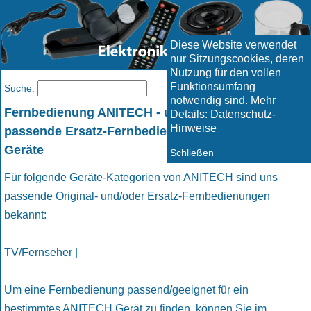
Diese Website verwendet
nur Sitzungscookies, deren
Nutzung für den vollen
Funktionsumfang
Menü
Suche:
notwendig sind. Mehr
Fernbedienung ANITECH - und geeignete
Details:
Datenschutz-
Hinweise
passende Ersatz-Fernbedienungen für ANITECH
Geräte
Schließen
Für folgende Geräte-Kategorien von ANITECH sind uns
passende Original- und/oder Ersatz-Fernbedienungen
bekannt:
TV/Fernseher |
Um eine Fernbedienung passend/geeignet für ein
bestimmtes ANITECH Gerät zu finden, können Sie im