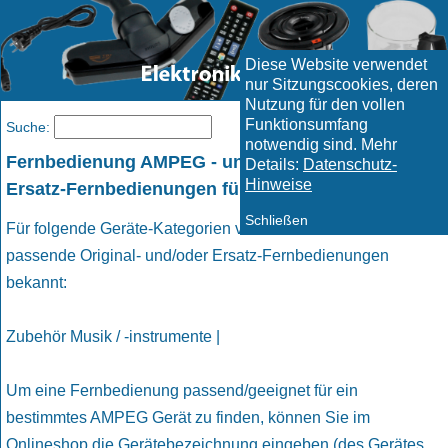
Diese Website verwendet
nur Sitzungscookies, deren
Nutzung für den vollen
Funktionsumfang
Menü
Suche:
notwendig sind. Mehr
Fernbedienung AMPEG - und geeignete passende
Details:
Datenschutz-
Hinweise
Ersatz-Fernbedienungen für AMPEG Geräte
Schließen
Für folgende Geräte-Kategorien von AMPEG sind uns
passende Original- und/oder Ersatz-Fernbedienungen
bekannt:
Zubehör Musik / -instrumente |
Um eine Fernbedienung passend/geeignet für ein
bestimmtes AMPEG Gerät zu finden, können Sie im
Onlineshop die Gerätebezeichnung eingeben (des Gerätes,