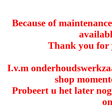
Because of maintenance 
availabl
Thank you for 
I.v.m onderhoudswerkzaa
shop momentee
Probeert u het later no
o