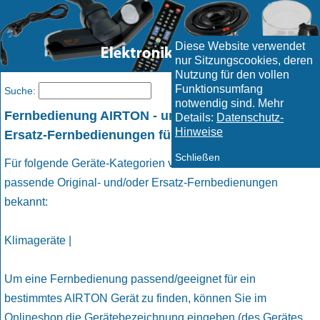
Diese Website verwendet
nur Sitzungscookies, deren
Nutzung für den vollen
Funktionsumfang
Menü
Suche:
notwendig sind. Mehr
Fernbedienung AIRTON - und geeignete passende
Details:
Datenschutz-
Hinweise
Ersatz-Fernbedienungen für AIRTON Geräte
Schließen
Für folgende Geräte-Kategorien von AIRTON sind uns
passende Original- und/oder Ersatz-Fernbedienungen
bekannt:
Klimageräte |
Um eine Fernbedienung passend/geeignet für ein
bestimmtes AIRTON Gerät zu finden, können Sie im
Onlineshop die Gerätebezeichnung eingeben (des Gerätes,