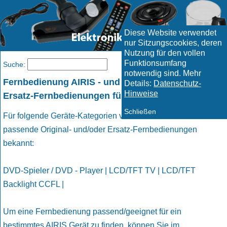
Diese Website verwendet
nur Sitzungscookies, deren
Nutzung für den vollen
Funktionsumfang
Menü
Suche:
notwendig sind. Mehr
Fernbedienung AIRIS - und geeignete passende
Details:
Datenschutz-
Hinweise
Ersatz-Fernbedienungen für AIRIS Geräte
Schließen
Für folgende Geräte-Kategorien von AIRIS sind uns
passende Original- und/oder Ersatz-Fernbedienungen
bekannt:
DVD-Spieler / DVD - Player | LCD/TFT TV | LCD/TFT
Backlight CCFL |
Um eine Fernbedienung passend/geeignet für ein
bestimmtes AIRIS Gerät zu finden, können Sie im