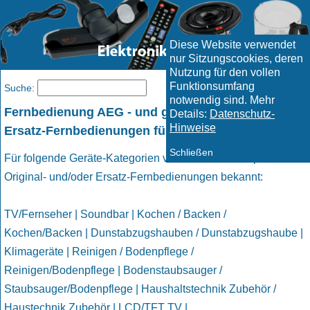
Diese Website verwendet
nur Sitzungscookies, deren
Nutzung für den vollen
Funktionsumfang
Menü
Suche:
notwendig sind. Mehr
Fernbedienung AEG - und geeignete passende
Details:
Datenschutz-
Hinweise
Ersatz-Fernbedienungen für AEG Geräte
Schließen
Für folgende Geräte-Kategorien von AEG sind uns passende
Original- und/oder Ersatz-Fernbedienungen bekannt:
TV/Fernseher | Soundbar | Kochen / Backen /
Kochen/Backen | Dunstabzugshauben / Dunstabzugshaube |
Klimageräte | Reinigen / Bodenpflege /
Reinigen/Bodenpflege | Bodenstaubsauger /
Staubsauger/Bodenpflege | Haushaltstechnik Zubehör /
Haustechnik Zubehör | LCD/TFT TV |