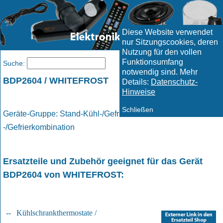
Diese Website verwendet
nur Sitzungscookies, deren
Nutzung für den vollen
Funktionsumfang
Menü
Suche:
notwendig sind. Mehr
BDP2604 / WHITEFROST
Details:
Datenschutz-
Hinweise
Schließen
Geräte-Gruppe: Stand-Kühl-/Gefrierkombination / Kühl
-/Gefrierkombination
Ersatzteile und Zubehör geeignet für das Gerät
BDP2604
von
WHITEFROST
:
--
Kühlschrankthermostate /