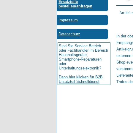
Artikel 
In der ob
Empfangsk
Artikelgr
externen 
Shop even
vorkommen
Lieferant
Trafos der