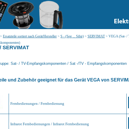
>
Ersatzteile sortiert nach Gerät/Hersteller
>
S - (Seg ... Sibir)
>
SERVIMAT
>
VEGA (Sat- / 
skomponenten)
/ SERVIMAT
ruppe: Sat- / TV-Empfangskomponenten / Sat -/TV - Empfangskomponenten
eile und Zubehör geeignet für das Gerät
VEGA
von
SERVIM
Fernbedienungen / Fernbedienung
Infrarot Fernbedienungen / Infrarot Fernbedienung