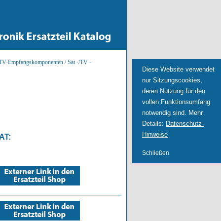
TV-Empfangskomponenten / Sat -/TV -
Diese Website verwendet
nur Sitzungscookies,
deren Nutzung für den
vollen Funktionsumfang
notwendig sind. Mehr
Details:
Datenschutz-
Hinweise
AT
:
Schließen