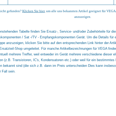
nicht gefunden?
Klicken Sie hier
, um alle uns bekannten Artikel geeignet für VE
anzuzeigen.
enstehenden Tabelle finden Sie Ersatz-, Service- und/oder Zubehörteile für 
omponenten / Sat -/TV - Empfangskomponenten Gerät. Um die Details für eine
uppe anzuzeigen, klicken Sie bitte auf den entsprechenden Link hinter der Art
Ersatzteil-Shop umgeleitet. Für manche Artikelbezeichnungen für VEGA finden
tuell mehrere Treffer, weil entweder im Gerät mehrere verschiedene dieser 
 (z.B. Transistoren, IC's, Kondensatoren etc.) oder weil für ein bestimmtes E
en bekannt sind (die sich z.B. dann im Preis unterscheiden Dies kann insbes
 Fall sein.