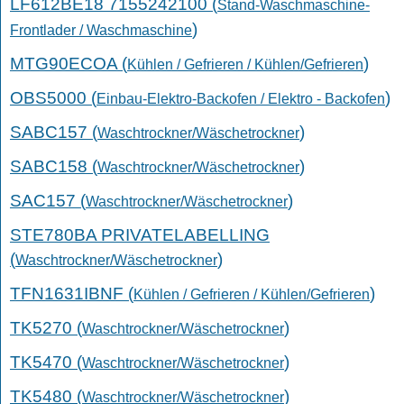
LF612BE18 7155242100 (
Stand-Waschmaschine-
)
Frontlader / Waschmaschine
MTG90ECOA (
)
Kühlen / Gefrieren / Kühlen/Gefrieren
OBS5000 (
)
Einbau-Elektro-Backofen / Elektro - Backofen
SABC157 (
)
Waschtrockner/Wäschetrockner
SABC158 (
)
Waschtrockner/Wäschetrockner
SAC157 (
)
Waschtrockner/Wäschetrockner
STE780BA PRIVATELABELLING
(
)
Waschtrockner/Wäschetrockner
TFN1631IBNF (
)
Kühlen / Gefrieren / Kühlen/Gefrieren
TK5270 (
)
Waschtrockner/Wäschetrockner
TK5470 (
)
Waschtrockner/Wäschetrockner
TK5480 (
)
Waschtrockner/Wäschetrockner