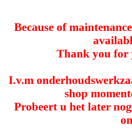
Because of maintenance 
availabl
Thank you for 
I.v.m onderhoudswerkzaa
shop momentee
Probeert u het later no
o