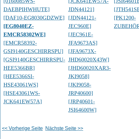
[0160085WS-
[JCK641EW57A-
[JSI6460
DAEBPIHWHUTE]
JDN44121]
[JTH541S
[DAF10-EG8030GDZWE]
[JDN44121-
[PK1200-
[EG8040EZ-
JEC960E]
ZUBEHÖ
EMCR58302WE]
[JEC961E-
[EMCR58392-
JFA9673AS]
GSI9140GESCHIRRSPU]
[JFA9673X-
[GSI9140GESCHIRRSPU-
JHD60020X43W]
HEE5366BR]
[JHD60020XAR3-
[HEE5366SI-
JKI9058]
HSE43061WS]
[JKI9058-
[HSE43061WS-
JRP40600]
JCK641EW57A]
[JRP40601-
JSI64600W]
<< Vorherige Seite
Nächste Seite >>