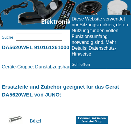
Diese Website verwendet
nur Sitzungscookies, deren
Nutzung für den vollen
Funktionsumfang
Menü
Suche:
notwendig sind. Mehr
DA5620WEL 910161261000 / JUNO
Details:
Datenschutz-
Hinweise
Schließen
Geräte-Gruppe: Dunstabzugshauben / Dunstabzugshaube
Ersatzteile und Zubehör geeignet für das Gerät
DA5620WEL
von
JUNO
:
Bügel