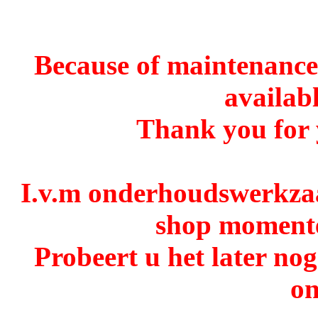
Because of maintenance 
availabl
Thank you for 
I.v.m onderhoudswerkzaa
shop momentee
Probeert u het later no
o