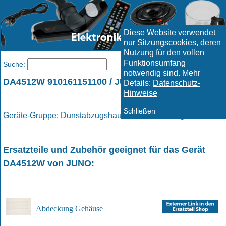
Diese Website verwendet
nur Sitzungscookies, deren
Nutzung für den vollen
Funktionsumfang
Menü
Suche:
notwendig sind. Mehr
DA4512W 910161151100 / JUNO
Details:
Datenschutz-
Hinweise
Schließen
Geräte-Gruppe: Dunstabzugshauben / Dunstabzugshaube
Ersatzteile und Zubehör geeignet für das Gerät
DA4512W
von
JUNO
:
Abdeckung Gehäuse