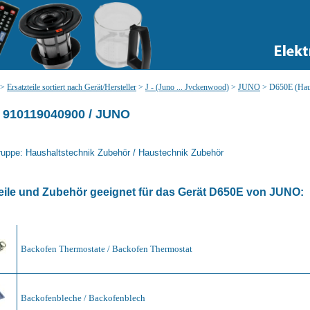
>
Ersatzteile sortiert nach Gerät/Hersteller
>
J - (Juno ... Jvckenwood)
>
JUNO
>
D650E (Haus
 910119040900 / JUNO
uppe: Haushaltstechnik Zubehör / Haustechnik Zubehör
eile und Zubehör geeignet für das Gerät
D650E
von
JUNO
:
Backofen Thermostate / Backofen Thermostat
Backofenbleche / Backofenblech