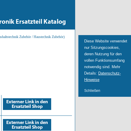
haltstechnik Zubehör / Haustechnik Zubehör)
Diese Website verwendet
nur Sitzungscookies,
deren Nutzung für den
vollen Funktionsumfang
notwendig sind. Mehr
Details:
Datenschutz-
Hinweise
Schließen