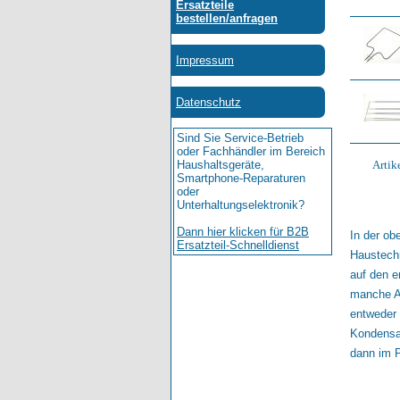
Artik
In der ob
Haustechn
auf den e
manche Ar
entweder 
Kondensat
dann im P