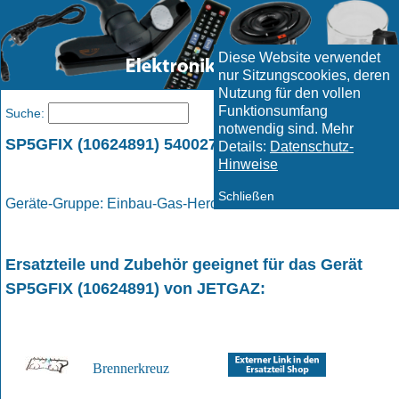
Diese Website verwendet
nur Sitzungscookies, deren
Nutzung für den vollen
Funktionsumfang
Menü
Suche:
notwendig sind. Mehr
SP5GFIX (10624891) 5400279212 / JETGAZ
Details:
Datenschutz-
Hinweise
Schließen
Geräte-Gruppe: Einbau-Gas-Herd / Gas - Herd
Ersatzteile und Zubehör geeignet für das Gerät
SP5GFIX (10624891)
von
JETGAZ
:
Brennerkreuz