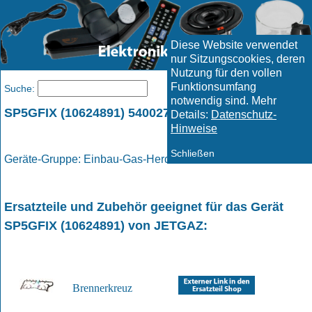
Diese Website verwendet
nur Sitzungscookies, deren
Nutzung für den vollen
Funktionsumfang
Menü
Suche:
notwendig sind. Mehr
SP5GFIX (10624891) 5400279222 / JETGAZ
Details:
Datenschutz-
Hinweise
Schließen
Geräte-Gruppe: Einbau-Gas-Herd / Gas - Herd
Ersatzteile und Zubehör geeignet für das Gerät
SP5GFIX (10624891)
von
JETGAZ
:
Brennerkreuz