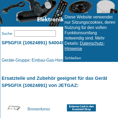
Diese Website verwendet
nur Sitzungscookies, deren
Nutzung für den vollen
Funktionsumfang
Menü
Suche:
notwendig sind. Mehr
SP5GFIX (10624891) 5400496560 / JETGAZ
Details:
Datenschutz-
Hinweise
Schließen
Geräte-Gruppe: Einbau-Gas-Herd / Gas - Herd
Ersatzteile und Zubehör geeignet für das Gerät
SP5GFIX (10624891)
von
JETGAZ
:
Brennerkreuz