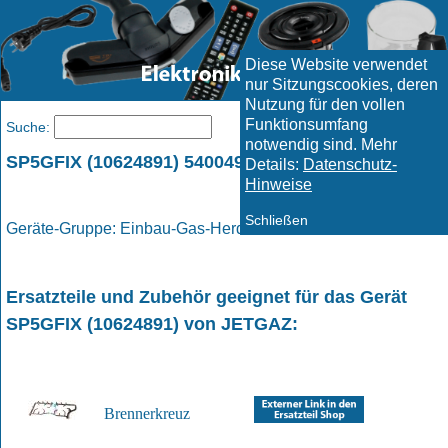
Diese Website verwendet
nur Sitzungscookies, deren
Nutzung für den vollen
Funktionsumfang
Menü
Suche:
notwendig sind. Mehr
SP5GFIX (10624891) 5400496561 / JETGAZ
Details:
Datenschutz-
Hinweise
Schließen
Geräte-Gruppe: Einbau-Gas-Herd / Gas - Herd
Ersatzteile und Zubehör geeignet für das Gerät
SP5GFIX (10624891)
von
JETGAZ
:
Brennerkreuz