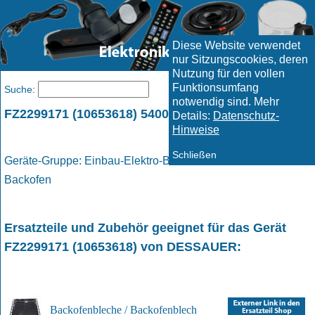
Diese Website verwendet
nur Sitzungscookies, deren
Nutzung für den vollen
Funktionsumfang
Menü
Suche:
notwendig sind. Mehr
FZ2299171 (10653618) 5400536512 / DESSAUER
Details:
Datenschutz-
Hinweise
Schließen
Geräte-Gruppe: Einbau-Elektro-Backofen / Elektro -
Backofen
Ersatzteile und Zubehör geeignet für das Gerät
FZ2299171 (10653618)
von
DESSAUER
:
Backofenbleche / Backofenblech