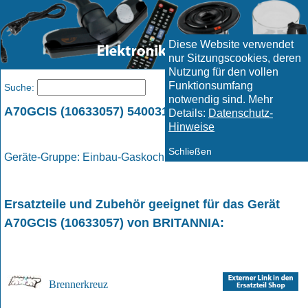
Diese Website verwendet
nur Sitzungscookies, deren
Nutzung für den vollen
Funktionsumfang
Menü
Suche:
notwendig sind. Mehr
A70GCIS (10633057) 5400315188 / BRITANNIA
Details:
Datenschutz-
Hinweise
Schließen
Geräte-Gruppe: Einbau-Gaskochmulde / Gaskochmulde
Ersatzteile und Zubehör geeignet für das Gerät
A70GCIS (10633057)
von
BRITANNIA
:
Brennerkreuz