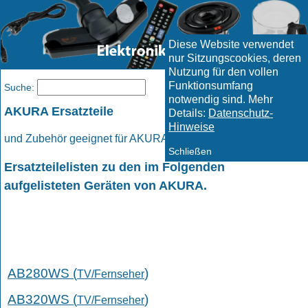
Diese Website verwendet
nur Sitzungscookies, deren
Nutzung für den vollen
Funktionsumfang
Menü
Suche:
notwendig sind. Mehr
AKURA Ersatzteile
Details:
Datenschutz-
Hinweise
und Zubehör geeignet für AKURA Geräte.
Schließen
Ersatzteilelisten zu den im Folgenden
aufgelisteten Geräten von AKURA.
AB280WS (
)
TV/Fernseher
AB320WS (
)
TV/Fernseher