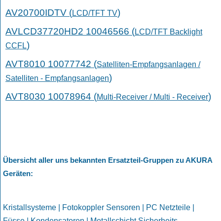
AV20700IDTV (
)
LCD/TFT TV
AVLCD37720HD2 10046566 (
LCD/TFT Backlight
)
CCFL
AVT8010 10077742 (
Satelliten-Empfangsanlagen /
)
Satelliten - Empfangsanlagen
AVT8030 10078964 (
)
Multi-Receiver / Multi - Receiver
Übersicht aller uns bekannten Ersatzteil-Gruppen zu AKURA
Geräten
:
Kristallsysteme | Fotokoppler Sensoren | PC Netzteile |
Füsse | Kondensatoren | Metallschicht Sicherheits